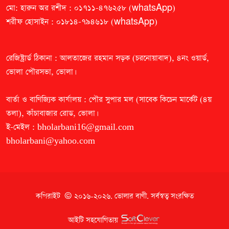
আগস্ট পর্যন্ত চলবে। নির্ধারিত ফি পরিশোধ করে যেকোনো
মো: হারুন অর রশীদ : ০১৭১১-৪৭৬২৫৮ (whatsApp)
পরীক্ষার্থী এ আবেদন করতে পারবেন। আবেদন প্রক্রিয়া ও
শরীফ হোসাইন : ০১৮১৪-৭৯৪৬১৮ (whatsApp)
সংশ্লিষ্ট নির্দেশনা শিক্ষা বোর্ডগুলোর ওয়েবসাইটে প্রকাশ
করা হবে। এ বছর এসএসসি ও সমমান পরীক্ষায় অংশ
নিতে মোট ১৮ লাখ ৫৭ হাজার ৩৪৪ শিক্ষার্থী ফরম পূরণ
করে। এর মধ্যে সাধারণ ৯টি শিক্ষা বোর্ডের অধীন
রেজিষ্ট্রার্ড ঠিকানা : আলতাজের রহমান সড়ক (চরনোয়াবাদ), ৪নং ওয়ার্ড,
এসএসসি পরীক্ষায় অংশ নেয় ১৪ লাখ ১৮ হাজার ৩৯৮
ভোলা পৌরসভা, ভোলা।
জন। মাদরাসা শিক্ষা বোর্ডের অধীন দাখিল পরীক্ষায় ফরম
পূরণ করে ৩ লাখ ৪ হাজার ২৮৬ জন। আর কারিগরি
শিক্ষা বোর্ডের অধীন এসএসসি (ভোকেশনাল) পরীক্ষায়
বার্তা ও বাণিজ্যিক কার্যালয় : পৌর সুপার মল (সাবেক কিচেন মার্কেট (৪য়
অংশ নেয় ১ লাখ ৩৪ হাজার ৬৬০ জন শিক্ষার্থী।
তলা), কাঁচাবাজার রোড, ভোলা।
ই-মেইল :
bholarbani16@gmail.com
bholarbani@yahoo.com
কপিরাইট © ২০১৬-২০২৬.
ভোলার বাণী
. সর্বস্বত্ব সংরক্ষিত
আইটি সহযোগিতায়