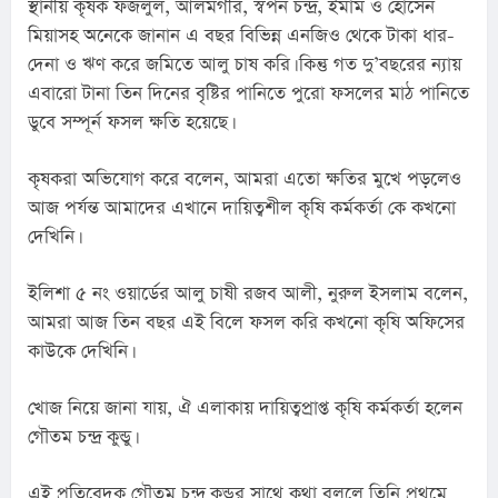
স্থানীয় কৃষক ফজলুল, আলমগীর, স্বপন চন্দ্র, ইমাম ও হোসেন 
মিয়াসহ অনেকে জানান এ বছর বিভিন্ন এনজিও থেকে টাকা ধার-
দেনা ও ঋণ করে জমিতে আলু চাষ করি। কিন্তু গত দু’বছরের ন্যায় 
এবারো টানা তিন দিনের বৃষ্টির পানিতে পুরো ফসলের মাঠ পানিতে 
ডুবে সম্পূর্ন ফসল ক্ষতি হয়েছে।
কৃষকরা অভিযোগ করে বলেন, আমরা এতো ক্ষতির মুখে পড়লেও 
আজ পর্যন্ত আমাদের এখানে দায়িত্বশীল কৃষি কর্মকর্তা কে কখনো 
দেখিনি।
ইলিশা ৫ নং ওয়ার্ডের আলু চাষী রজব আলী, নুরুল ইসলাম বলেন, 
আমরা আজ তিন বছর এই বিলে ফসল করি কখনো কৃষি অফিসের 
কাউকে দেখিনি।
খোজ নিয়ে জানা যায়, ঐ এলাকায় দায়িত্বপ্রাপ্ত কৃষি কর্মকর্তা হলেন 
গৌতম চন্দ্র কুন্ডু।
এই প্রতিবেদক গৌতম চন্দ্র কুন্ডুর সাথে কথা বললে তিনি প্রথমে 