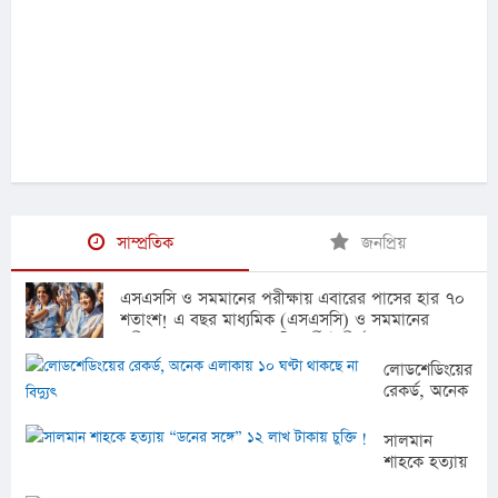
সাম্প্রতিক
জনপ্রিয়
এসএসসি ও সমমানের পরীক্ষায় এবারের পাসের হার ৭০
শতাংশ! এ বছর মাধ্যমিক (এসএসসি) ও সমমানের
পরীক্ষায় প্রায় ৭০ শতাংশ শিক্ষার্থী উত্তীর্ণ হয়েছেন। যা
২০২৫ সালে পাসের হারের তুলনায় প্রায় দুই শতাংশ বেশি।
লোডশেডিংয়ের
রোববার (৯ আগস্ট) সাধারণ এবং বিশেষায়িত শিক্ষা
রেকর্ড, অনেক
বোর্ডসূত্রে এ তথ্য জানা গেছে। পরীক্ষার ফলাফল সোমবার
এলাকায় ১০
সকাল ১০টায় প্রকাশিত হওয়ার কথা রয়েছে। ফল প্রকাশের
ঘণ্টা থাকছে
সালমান
মধ্য দিয়ে ১৮ লাখ ৫৭ হাজারের বেশি শিক্ষার্থী ও
না বিদ্যুৎ
শাহকে হত্যায়
অভিভাবকদের অপেক্ষার অবসান হবে। ২০২৫ সালে
“ডনের সঙ্গে”
পাসের হার ছিল ৬৮ দশমিক ৪৫ শতাংশ। ওই বছর পাসের