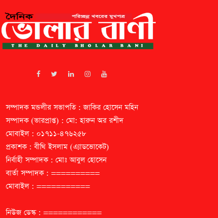
করা হবে। এ ছাড়া দুটি অভিন্ন ওয়েবসাইট —
eduboardresult.gov.bd ও
educationboardresults.gov.bd — থেকেও
ফলাফল জানা যাবে। এসএমএসে যেভাবে ফল জানা যাবে
মোবাইলে যেকোনো সিম ব্যবহার করে এসএমএসের
মাধ্যমে ফল জানা যাবে। এ জন্য মেসেজ অপশনে গিয়ে
প্রথমে SSC লিখে স্পেস দিয়ে বোর্ডের নামের প্রথম তিন
অক্ষর, এরপর রোল নম্বর লিখতে হবে। এরপর স্পেস দিয়ে
YEAR লিখে ১৬১৪০ নম্বরে এসএমএস পাঠাতে হবে।
ফিরতি এসএমএসে পরীক্ষার ফল জানিয়ে দেওয়া হবে।
ঢাকা শিক্ষা বোর্ডের পরীক্ষার্থীদের ক্ষেত্রে এসএমএসের
সম্পাদক মন্ডলীর সভাপতি : জাকির হোসেন মহিন
ফরম্যাট হবে SSC DHA ROLL YEAR। মাদরাসা
বোর্ডের অধীন দাখিল পরীক্ষার্থীদের ফল জানতে SSC
সম্পাদক (ভারপ্রাপ্ত) : মো: হারুন অর রশীদ
MAD ROLL YEAR লিখে ১৬১৪০ নম্বরে পাঠাতে
মোবাইল : ০১৭১১-৪৭৬২৫৮
হবে। আর কারিগরি শিক্ষা বোর্ডের পরীক্ষার্থীদের SSC
প্রকাশক : বীথি ইসলাম (এ্যাডভোকেট)
TEC ROLL YEAR লিখে একই নম্বরে এসএমএস
পাঠাতে হবে। প্রতিটি এসএমএসের জন্য ১ টাকা ৩৯ পয়সা
নির্বাহী সম্পাদক : মোঃ আবুল হোসেন
চার্জ প্রযোজ্য হবে। এই চার্জের মধ্যে সব ধরনের কর
বার্তা সম্পাদক : ==========
অন্তর্ভুক্ত রয়েছে। খাতা চ্যালেঞ্জ আবেদন শুরু ১১ আগস্ট
ফল প্রকাশের পর কোনো পরীক্ষার্থী অসন্তুষ্ট বা খারাপ
মোবাইল : ===========
ফল করলে তা চ্যালেঞ্জের সুযোগ রয়েছে। আন্তঃশিক্ষা বোর্ড
সমন্বয় কমিটির এক বিজ্ঞপ্তিতে জানিয়েছে, ফল
নিউজ ডেস্ক : ============
পুনর্নিরীক্ষণের আবেদন ১১ আগস্ট থেকে শুরু হয়ে ১৭