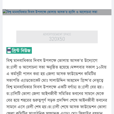
বিশ্ব মানবাধিকার দিবস উপলক্ষে ভোলায় আসক’র উদ্যোগে 
র‌্যালী ও আলোচনা সভা অনুষ্ঠিত হয়েছে। মঙ্গলবার সকাল ১০টায় 
এ কর্মসূচী পালন করা হয়। জেলা আসক ফাউন্ডেশন কমিটির 
সভাপতি এ্যাডভোকেট মোঃ সালাউদ্দিন আহমেদ প্রিন্স’র নেতৃত্বে 
বিশ্ব মানবাধিকার দিবস উপলক্ষে একটি বর্ণাঢ্য র‌্যালী বের হয়। 
র‌্যালিটি ভোলা জেলা আইনজীবী সমিতির ভবনের সামনে থেকে 
বের হয়ে শহরের গুরুত্বপূর্ণ সড়ক প্রদক্ষিণ শেষে আইনজীবী ভবনের 
সামনে এসে রেলী শেষ হয়। র‌্যালী শেষে আসক ফাউন্ডেশন ভোলা 
জেলা কমিটির সাংগঠনিক সম্পাদক এ্যাডঃ মোঃ জিয়াউর রহমান, 