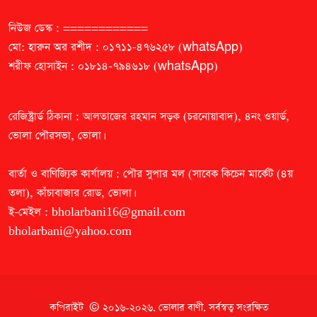
নিউজ ডেস্ক : ============
মো: হারুন অর রশীদ : ০১৭১১-৪৭৬২৫৮ (whatsApp)
শরীফ হোসাইন : ০১৮১৪-৭৯৪৬১৮ (whatsApp)
রেজিষ্ট্রার্ড ঠিকানা : আলতাজের রহমান সড়ক (চরনোয়াবাদ), ৪নং ওয়ার্ড,
ভোলা পৌরসভা, ভোলা।
বার্তা ও বাণিজ্যিক কার্যালয় : পৌর সুপার মল (সাবেক কিচেন মার্কেট (৪য়
তলা), কাঁচাবাজার রোড, ভোলা।
ই-মেইল :
bholarbani16@gmail.com
bholarbani@yahoo.com
কপিরাইট © ২০১৬-২০২৬.
ভোলার বাণী
. সর্বস্বত্ব সংরক্ষিত