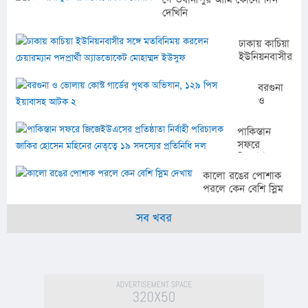
দেখিনি
ঢাকায় কাচিয়া
ইউনিয়নবাসীর
সঙ্গে
মতবিনিময়
বরগুনা
করলেন
ও
চেয়ারম্যান
ভোলায়
পদপ্রার্থী
কোস্ট
পাকিস্তান
অ্যাডভোকেট
গার্ডের
সফরে
মোহাম্মদ
পৃথক
জিজেইউএসের
ইউসুফ
অভিযান,
প্রতিষ্ঠাতা
কালো রঙের পোশাক
১২৯
নির্বাহী
পরলে কেন বেশি স্লিম
পিস
পরিচালক
দেখায়
ইয়াবাসহ
জাকির হোসেন
সব খবর
আটক ২
মহিনের
নেতৃত্বে ১৯
সদস্যের
প্রতিনিধি দল