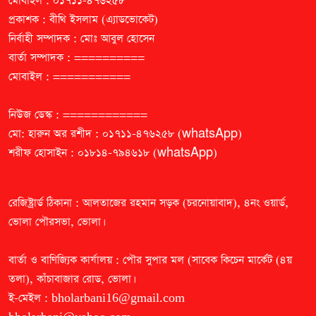
মোবাইল : ০১৭১১-৪৭৬২৫৮
প্রকাশক : বীথি ইসলাম (এ্যাডভোকেট)
নির্বাহী সম্পাদক : মোঃ আবুল হোসেন
বার্তা সম্পাদক : ==========
মোবাইল : ===========
নিউজ ডেস্ক : ============
মো: হারুন অর রশীদ : ০১৭১১-৪৭৬২৫৮ (whatsApp)
শরীফ হোসাইন : ০১৮১৪-৭৯৪৬১৮ (whatsApp)
রেজিষ্ট্রার্ড ঠিকানা : আলতাজের রহমান সড়ক (চরনোয়াবাদ), ৪নং ওয়ার্ড,
ভোলা পৌরসভা, ভোলা।
বার্তা ও বাণিজ্যিক কার্যালয় : পৌর সুপার মল (সাবেক কিচেন মার্কেট (৪য়
তলা), কাঁচাবাজার রোড, ভোলা।
ই-মেইল :
bholarbani16@gmail.com