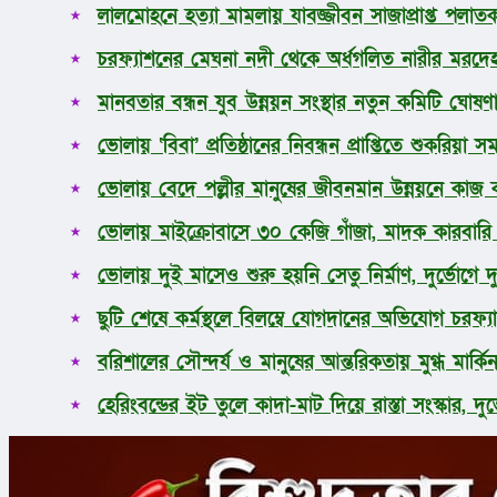
লালমোহনে হত্যা মামলায় যাবজ্জীবন সাজাপ্রাপ্ত পলাতক 
ধর্ম
লাইফস্টাইল
চরফ্যাশনের মেঘনা নদী থেকে অর্ধগলিত নারীর মরদেহ
সোশ্যাল মিডিয়া
বিজ্ঞান ও প্রযুক্তি
মানবতার বন্ধন যুব উন্নয়ন সংস্থার নতুন কমিটি ঘোষণ
আরও
ভোলায় ‘বিবা’ প্রতিষ্ঠানের নিবন্ধন প্রাপ্তিতে শুকরিয়
ভোলায় বেদে পল্লীর মানুষের জীবনমান উন্নয়নে কাজ কর
ভোলায় মাইক্রোবাসে ৩০ কেজি গাঁজা, মাদক কারবার
ভোলায় দুই মাসেও শুরু হয়নি সেতু নির্মাণ, দুর্ভোগে 
ছুটি শেষে কর্মস্থলে বিলম্বে যোগদানের অভিযোগ চরফ্যা
বরিশালের সৌন্দর্য ও মানুষের আন্তরিকতায় মুগ্ধ মার্কিন র
হেরিংবন্ডের ইট তুলে কাদা-মাট দিয়ে রাস্তা সংস্কার, দু