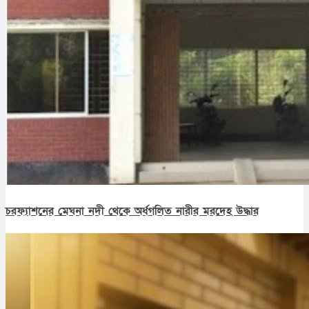
চরফ্যাশনের মেঘনা নদী থেকে অর্ধগলিত নারীর মরদেহ উদ্ধার