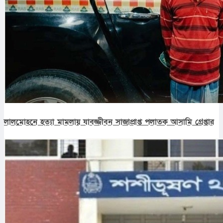
লালমোহনে হত্যা মামলায় যাবজ্জীবন সাজাপ্রাপ্ত পলাতক আসামি গ্রেপ্তার