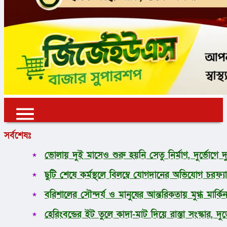
✕
✕
✕
সর্বশেষঃ
প্রচ্ছদ
ভোলায় দুই মাসেও শুরু হয়নি সেতু নির্মাণ, দুর্ভোগে 
ভোলা
ছুটি শেষে কর্মস্থলে বিলম্বে যোগদানের অভিযোগ চরফ্যা
জাতীয়
আন্তর্জাতিক
বরিশালের সৌন্দর্য ও মানুষের আন্তরিকতায় মুগ্ধ মার্কিন র
অর্থনীতি
রাজনীতি
হেরিংবন্ডের ইট তুলে কাদা-মাট দিয়ে রাস্তা সংস্কার, দু
খেলাধুলা