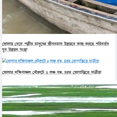
ভোলায় বেদে পল্লীর মানুষের জীবনমান উন্নয়নে কাজ করছে পরিবর্তন
যুব উন্নয়ন সংস্থা
ভোলার দক্ষিণাঞ্চল নৌরুটে ২ লঞ্চ বন্ধ, চরম ভোগান্তিতে যাত্রীরা