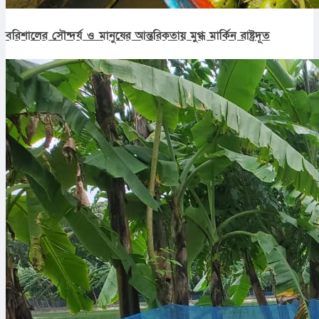
বরিশালের সৌন্দর্য ও মানুষের আন্তরিকতায় মুগ্ধ মার্কিন রাষ্ট্রদূত