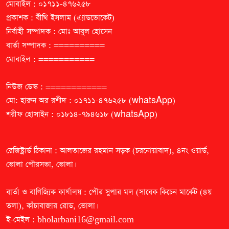
মোবাইল : ০১৭১১-৪৭৬২৫৮
প্রকাশক : বীথি ইসলাম (এ্যাডভোকেট)
নির্বাহী সম্পাদক : মোঃ আবুল হোসেন
বার্তা সম্পাদক : ==========
মোবাইল : ===========
নিউজ ডেস্ক : ============
মো: হারুন অর রশীদ : ০১৭১১-৪৭৬২৫৮ (whatsApp)
শরীফ হোসাইন : ০১৮১৪-৭৯৪৬১৮ (whatsApp)
রেজিষ্ট্রার্ড ঠিকানা : আলতাজের রহমান সড়ক (চরনোয়াবাদ), ৪নং ওয়ার্ড,
ভোলা পৌরসভা, ভোলা।
বার্তা ও বাণিজ্যিক কার্যালয় : পৌর সুপার মল (সাবেক কিচেন মার্কেট (৪য়
তলা), কাঁচাবাজার রোড, ভোলা।
ই-মেইল :
bholarbani16@gmail.com