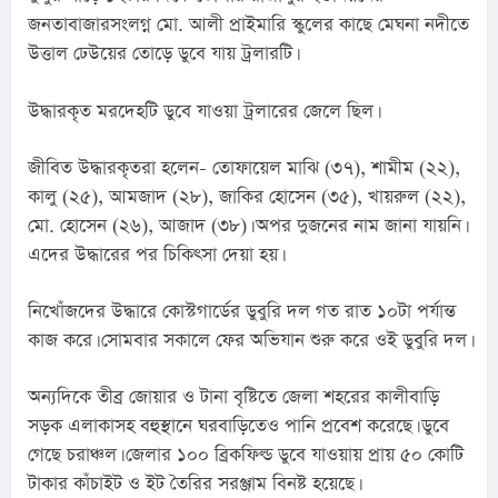
জনতাবাজারসংলগ্ন মো. আলী প্রাইমারি স্কুলের কাছে মেঘনা নদীতে 
উত্তাল ঢেউয়ের তোড়ে ডুবে যায় ট্রলারটি।
উদ্ধারকৃত মরদেহটি ডুবে যাওয়া ট্রলারের জেলে ছিল।
জীবিত উদ্ধারকৃতরা হলেন- তোফায়েল মাঝি (৩৭), শামীম (২২), 
কালু (২৫), আমজাদ (২৮), জাকির হোসেন (৩৫), খায়রুল (২২), 
মো. হোসেন (২৬), আজাদ (৩৮)। অপর দুজনের নাম জানা যায়নি। 
এদের উদ্ধারের পর চিকিৎসা দেয়া হয়।
নিখোঁজদের উদ্ধারে কোস্টগার্ডের ডুবুরি দল গত রাত ১০টা পর্যান্ত 
কাজ করে। সোমবার সকালে ফের অভিযান শুরু করে ওই ডুবুরি দল।
অন্যদিকে তীব্র জোয়ার ও টানা বৃষ্টিতে জেলা শহরের কালীবাড়ি 
সড়ক এলাকাসহ বহুস্থানে ঘরবাড়িতেও পানি প্রবেশ করেছে। ডুবে 
গেছে চরাঞ্চল। জেলার ১০০ ব্রিকফিল্ড ডুবে যাওয়ায় প্রায় ৫০ কোটি 
টাকার কাঁচাইট ও ইট তৈরির সরঞ্জাম বিনষ্ট হয়েছে।