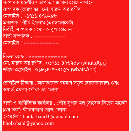
সম্পাদক মন্ডলীর সভাপতি : জাকির হোসেন মহিন
সম্পাদক (ভারপ্রাপ্ত) : মো: হারুন অর রশীদ
মোবাইল : ০১৭১১-৪৭৬২৫৮
প্রকাশক : বীথি ইসলাম (এ্যাডভোকেট)
নির্বাহী সম্পাদক : মোঃ আবুল হোসেন
বার্তা সম্পাদক : ==========
মোবাইল : ===========
নিউজ ডেস্ক : ============
মো: হারুন অর রশীদ : ০১৭১১-৪৭৬২৫৮ (whatsApp)
শরীফ হোসাইন : ০১৮১৪-৭৯৪৬১৮ (whatsApp)
রেজিষ্ট্রার্ড ঠিকানা : আলতাজের রহমান সড়ক (চরনোয়াবাদ), ৪নং
ওয়ার্ড, ভোলা পৌরসভা, ভোলা।
বার্তা ও বাণিজ্যিক কার্যালয় : পৌর সুপার মল (সাবেক কিচেন মার্কেট
(৪য় তলা), কাঁচাবাজার রোড, ভোলা।
ই-মেইল :
bholarbani16@gmail.com
bholarbani@yahoo.com