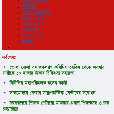
বিজ্ঞান ও প্রযুক্তি
বিনোদন
বিশেষ প্রতিবেদন
শেয়ার বাজার
বিচিত্র সংবাদ
সাক্ষাৎকার
সড়ক দুর্ঘটনা
অপরাধ
সর্বশেষঃ
ভোলা জেলা সমাজকল্যাণ কমিটির তহবিল থেকে অসহায়
নারীকে ১০ হাজার টাকার চিকিৎসা সহায়তা
বিটিভির মহাপরিচালক হলেন কাজী
লালমোহনে ফেয়ার ডায়াগনস্টিক সেন্টারের উদ্বোধন
চরফ্যাশনে শিক্ষক পেটানো মামলায় প্রধান শিক্ষকসহ ৩ জন
কারাগারে