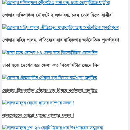
ভোলার দক্ষিণাঞ্চল নৌরুটে ২ লঞ্চ বন্ধ, চরম ভোগান্তিতে যাত্রীরা
ভোলায় মহিষ পালন, ঐতিহ্যের ধারাবাহিকতায় অর্থনৈতিক পুনর্জাগরণ
ঢাকা হতে দেশের ৬৪ জেলা কত কিলোমিটার জেনে নিন
ভোলায় গ্রীষ্মকালীন পেঁয়াজ চাষ বিষয়ে কর্মশালা অনুষ্ঠিত
লালমোহনে বোরো ধানের বাম্পার ফলন !