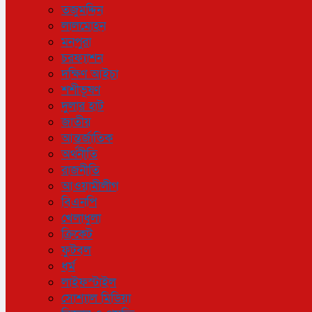
তজুমদ্দিন
লালমোহন
মনপুরা
চরফ্যাশন
দক্ষিণ আইচা
শশীভূষণ
দুলার হাট
জাতীয়
আন্তর্জাতিক
অর্থনীতি
রাজনীতি
আওয়ামীলীগ
বিএনপি
খেলাধুলা
ক্রিকেট
ফুটবল
ধর্ম
লাইফস্টাইল
সোশ্যাল মিডিয়া