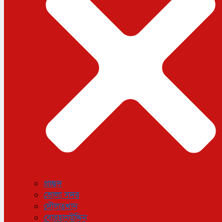
ধর্ম
লাইফস্টাইল
সোশ্যাল মিডিয়া
বিজ্ঞান ও প্রযুক্তি
আরও
বিনোদন
বিশেষ প্রতিবেদন
শেয়ার বাজার
বিচিত্র সংবাদ
সাক্ষাৎকার
সড়ক দুর্ঘটনা
অপরাধ
প্রচ্ছদ
ভোলা সদর
দৌলতখান
বোরহানউদ্দিন