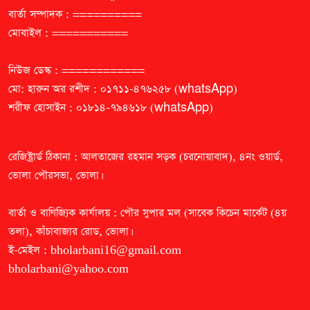
বার্তা সম্পাদক : ==========
মোবাইল : ===========
নিউজ ডেস্ক : ============
মো: হারুন অর রশীদ : ০১৭১১-৪৭৬২৫৮ (whatsApp)
শরীফ হোসাইন : ০১৮১৪-৭৯৪৬১৮ (whatsApp)
রেজিষ্ট্রার্ড ঠিকানা : আলতাজের রহমান সড়ক (চরনোয়াবাদ), ৪নং ওয়ার্ড,
ভোলা পৌরসভা, ভোলা।
বার্তা ও বাণিজ্যিক কার্যালয় : পৌর সুপার মল (সাবেক কিচেন মার্কেট (৪য়
তলা), কাঁচাবাজার রোড, ভোলা।
ই-মেইল :
bholarbani16@gmail.com
bholarbani@yahoo.com