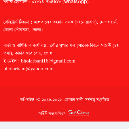
শরীফ হোসাইন : ০১৮১৪-৭৯৪৬১৮ (whatsApp)
রেজিষ্ট্রার্ড ঠিকানা : আলতাজের রহমান সড়ক (চরনোয়াবাদ), ৪নং ওয়ার্ড,
ভোলা পৌরসভা, ভোলা।
বার্তা ও বাণিজ্যিক কার্যালয় : পৌর সুপার মল (সাবেক কিচেন মার্কেট (৪য়
তলা), কাঁচাবাজার রোড, ভোলা।
ই-মেইল :
bholarbani16@gmail.com
bholarbani@yahoo.com
কপিরাইট © ২০১৬-২০২৬.
ভোলার বাণী
. সর্বস্বত্ব সংরক্ষিত
আইটি সহযোগিতায়