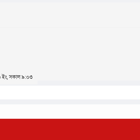
২৬ ইং, সকাল ৯:০৩