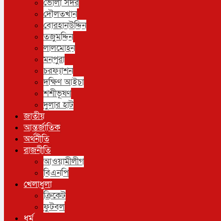
ভোলা সদর
দৌলতখান
বোরহানউদ্দিন
তজুমদ্দিন
লালমোহন
মনপুরা
চরফ্যাশন
দক্ষিণ আইচা
শশীভূষণ
দুলার হাট
জাতীয়
আন্তর্জাতিক
অর্থনীতি
রাজনীতি
আওয়ামীলীগ
বিএনপি
খেলাধুলা
ক্রিকেট
ফুটবল
ধর্ম