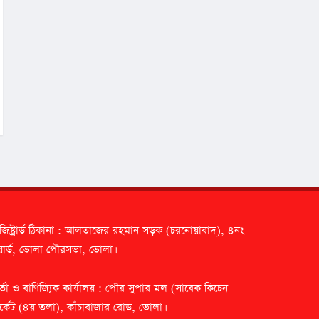
জিষ্ট্রার্ড ঠিকানা : আলতাজের রহমান সড়ক (চরনোয়াবাদ), ৪নং
ার্ড, ভোলা পৌরসভা, ভোলা।
র্তা ও বাণিজ্যিক কার্যালয় : পৌর সুপার মল (সাবেক কিচেন
র্কেট (৪য় তলা), কাঁচাবাজার রোড, ভোলা।