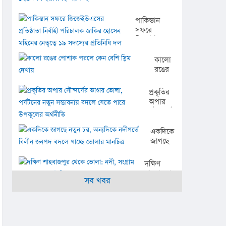
ভোলায়
কোস্ট
পাকিস্তান
গার্ডের
সফরে
পৃথক
জিজেইউএসের
অভিযান,
প্রতিষ্ঠাতা
১২৯
নির্বাহী
কালো
পিস
পরিচালক
রঙের
ইয়াবাসহ
জাকির হোসেন
পোশাক
আটক ২
মহিনের
পরলে
প্রকৃতির
নেতৃত্বে ১৯
কেন
অপার
সদস্যের
বেশি
সৌন্দর্যের
প্রতিনিধি দল
স্লিম
ভাণ্ডার
দেখায়
ভোলা,
একদিকে
পর্যটনের
জাগছে
নতুন
নতুন
সম্ভাবনায়
চর,
দক্ষিণ
বদলে
অন্যদিকে
শাহবাজপুর
যেতে
নদীগর্ভে
সব খবর
থেকে
পারে
বিলীন
ভোলা:
উপকূলের
জনপদ
নদী,
অর্থনীতি
বদলে
সংগ্রাম
যাচ্ছে
আর