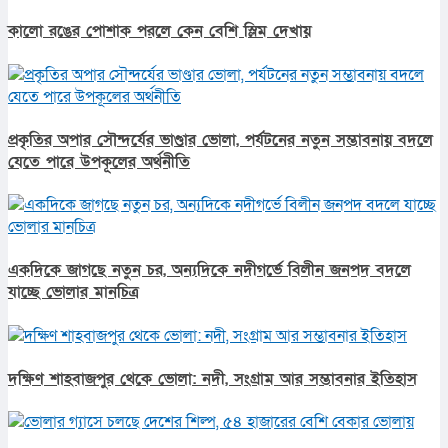
কালো রঙের পোশাক পরলে কেন বেশি স্লিম দেখায়
প্রকৃতির অপার সৌন্দর্যের ভাণ্ডার ভোলা, পর্যটনের নতুন সম্ভাবনায় বদলে
যেতে পারে উপকূলের অর্থনীতি
একদিকে জাগছে নতুন চর, অন্যদিকে নদীগর্ভে বিলীন জনপদ বদলে
যাচ্ছে ভোলার মানচিত্র
দক্ষিণ শাহবাজপুর থেকে ভোলা: নদী, সংগ্রাম আর সম্ভাবনার ইতিহাস