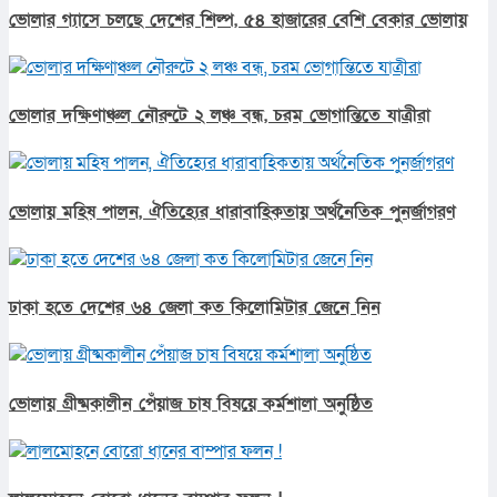
ভোলার গ্যাসে চলছে দেশের শিল্প, ৫৪ হাজারের বেশি বেকার ভোলায়
ভোলার দক্ষিণাঞ্চল নৌরুটে ২ লঞ্চ বন্ধ, চরম ভোগান্তিতে যাত্রীরা
ভোলায় মহিষ পালন, ঐতিহ্যের ধারাবাহিকতায় অর্থনৈতিক পুনর্জাগরণ
ঢাকা হতে দেশের ৬৪ জেলা কত কিলোমিটার জেনে নিন
ভোলায় গ্রীষ্মকালীন পেঁয়াজ চাষ বিষয়ে কর্মশালা অনুষ্ঠিত