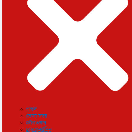
ধর্ম
লাইফস্টাইল
সোশ্যাল মিডিয়া
বিজ্ঞান ও প্রযুক্তি
আরও
বিনোদন
বিশেষ প্রতিবেদন
শেয়ার বাজার
বিচিত্র সংবাদ
সাক্ষাৎকার
সড়ক দুর্ঘটনা
অপরাধ
প্রচ্ছদ
ভোলা সদর
দৌলতখান
বোরহানউদ্দিন