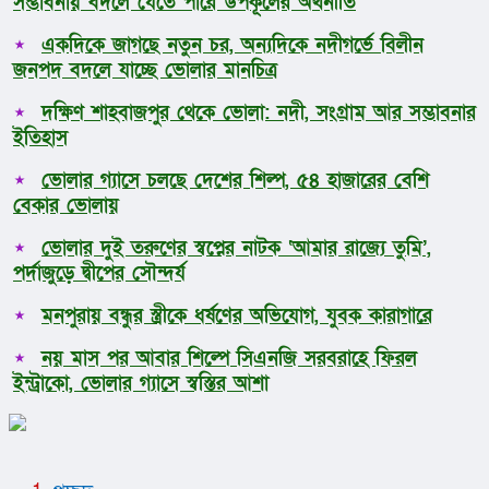
সম্ভাবনায় বদলে যেতে পারে উপকূলের অর্থনীতি
একদিকে জাগছে নতুন চর, অন্যদিকে নদীগর্ভে বিলীন
জনপদ বদলে যাচ্ছে ভোলার মানচিত্র
দক্ষিণ শাহবাজপুর থেকে ভোলা: নদী, সংগ্রাম আর সম্ভাবনার
ইতিহাস
ভোলার গ্যাসে চলছে দেশের শিল্প, ৫৪ হাজারের বেশি
বেকার ভোলায়
ভোলার দুই তরুণের স্বপ্নের নাটক ‘আমার রাজ্যে তুমি’,
পর্দাজুড়ে দ্বীপের সৌন্দর্য
মনপুরায় বন্ধুর স্ত্রীকে ধর্ষণের অভিযোগ, যুবক কারাগারে
নয় মাস পর আবার শিল্পে সিএনজি সরবরাহে ফিরল
ইন্ট্রাকো, ভোলার গ্যাসে স্বস্তির আশা