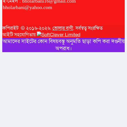
ই-মেইল :
bholarbani16@gmail.com
bholarbani@yahoo.com
কপিরাইট © ২০১৬-২০২৬.
ভোলার বাণী
. সর্বস্বত্ব সংরক্ষিত
আইটি সহযোগিতায়
আমাদের সাইটের কোন বিষয়বস্তু অনুমতি ছাড়া কপি করা দণ্ডনীয়
অপরাধ।