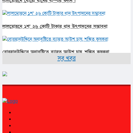
লালমোহনে বোরো ধানের বাম্পার ফলন !
লালমোহনে ১শ’ ২৬ কোটি টাকার ধান উৎপাদনের সম্ভাবনা
বোরহানউদ্দিনে অনাবৃষ্টিতে ব্যাহত আউশ চাষ, শঙ্কিত কৃষকরা
সব খবর