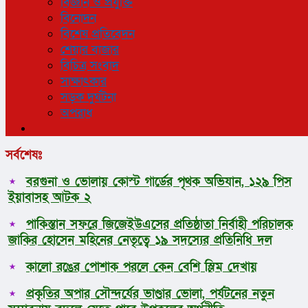
বিজ্ঞান ও প্রযুক্তি
বিনোদন
বিশেষ প্রতিবেদন
শেয়ার বাজার
বিচিত্র সংবাদ
সাক্ষাৎকার
সড়ক দুর্ঘটনা
অপরাধ
সর্বশেষঃ
বরগুনা ও ভোলায় কোস্ট গার্ডের পৃথক অভিযান, ১২৯ পিস
ইয়াবাসহ আটক ২
পাকিস্তান সফরে জিজেইউএসের প্রতিষ্ঠাতা নির্বাহী পরিচালক
জাকির হোসেন মহিনের নেতৃত্বে ১৯ সদস্যের প্রতিনিধি দল
কালো রঙের পোশাক পরলে কেন বেশি স্লিম দেখায়
প্রকৃতির অপার সৌন্দর্যের ভাণ্ডার ভোলা, পর্যটনের নতুন