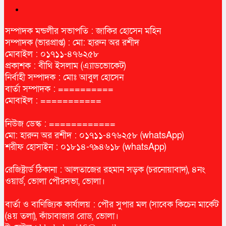
সম্পাদক মন্ডলীর সভাপতি : জাকির হোসেন মহিন
সম্পাদক (ভারপ্রাপ্ত) : মো: হারুন অর রশীদ
মোবাইল : ০১৭১১-৪৭৬২৫৮
প্রকাশক : বীথি ইসলাম (এ্যাডভোকেট)
নির্বাহী সম্পাদক : মোঃ আবুল হোসেন
বার্তা সম্পাদক : ==========
মোবাইল : ===========
নিউজ ডেস্ক : ============
মো: হারুন অর রশীদ : ০১৭১১-৪৭৬২৫৮ (whatsApp)
শরীফ হোসাইন : ০১৮১৪-৭৯৪৬১৮ (whatsApp)
রেজিষ্ট্রার্ড ঠিকানা : আলতাজের রহমান সড়ক (চরনোয়াবাদ), ৪নং
ওয়ার্ড, ভোলা পৌরসভা, ভোলা।
বার্তা ও বাণিজ্যিক কার্যালয় : পৌর সুপার মল (সাবেক কিচেন মার্কেট
(৪য় তলা), কাঁচাবাজার রোড, ভোলা।