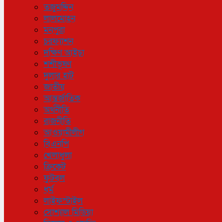
তজুমদ্দিন
লালমোহন
মনপুরা
চরফ্যাশন
দক্ষিণ আইচা
শশীভূষণ
দুলার হাট
জাতীয়
আন্তর্জাতিক
অর্থনীতি
রাজনীতি
আওয়ামীলীগ
বিএনপি
খেলাধুলা
ক্রিকেট
ফুটবল
ধর্ম
লাইফস্টাইল
সোশ্যাল মিডিয়া