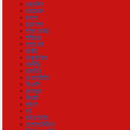
তজুমদ্দিন
লালমোহন
মনপুরা
চরফ্যাশন
দক্ষিণ আইচা
শশীভূষণ
দুলার হাট
জাতীয়
আন্তর্জাতিক
অর্থনীতি
রাজনীতি
আওয়ামীলীগ
বিএনপি
খেলাধুলা
ক্রিকেট
ফুটবল
ধর্ম
লাইফস্টাইল
সোশ্যাল মিডিয়া