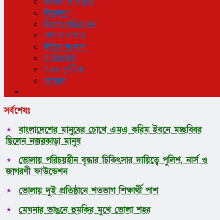
বিজ্ঞান ও প্রযুক্তি
বিনোদন
বিশেষ প্রতিবেদন
শেয়ার বাজার
বিচিত্র সংবাদ
সাক্ষাৎকার
সড়ক দুর্ঘটনা
অপরাধ
সর্বশেষঃ
বাংলাদেশের মানুষের চোখে এমএ করিম ইবনে মচ্ছব্বির
ছিলেন নজরকাড়া মানুষ
ভোলায় পরিচয়হীন বৃদ্ধার চিকিৎসার দায়িত্বে পুলিশ, নার্স ও
জাগরণী ফাউন্ডেশন
ভোলায় দুই প্রতিষ্ঠানে শতভাগ শিক্ষার্থী পাশ
মেঘনার ভাঙনে হুমকির মুখে ভোলা শহর