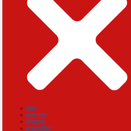
ধর্ম
লাইফস্টাইল
সোশ্যাল মিডিয়া
বিজ্ঞান ও প্রযুক্তি
আরও
বিনোদন
বিশেষ প্রতিবেদন
শেয়ার বাজার
বিচিত্র সংবাদ
সাক্ষাৎকার
সড়ক দুর্ঘটনা
অপরাধ
প্রচ্ছদ
ভোলা সদর
দৌলতখান
বোরহানউদ্দিন