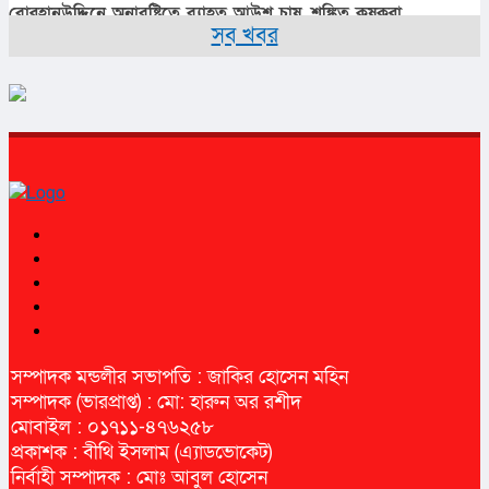
বোরহানউদ্দিনে অনাবৃষ্টিতে ব্যাহত আউশ চাষ, শঙ্কিত কৃষকরা
সব খবর
সম্পাদক মন্ডলীর সভাপতি : জাকির হোসেন মহিন
সম্পাদক (ভারপ্রাপ্ত) : মো: হারুন অর রশীদ
মোবাইল : ০১৭১১-৪৭৬২৫৮
প্রকাশক : বীথি ইসলাম (এ্যাডভোকেট)
নির্বাহী সম্পাদক : মোঃ আবুল হোসেন