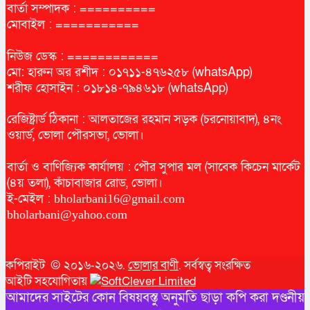
বার্তা সম্পাদক : ==========
মোবাইল : ===========
নিউজ ডেস্ক : ============
মো: হারুন অর রশীদ : ০১৭১১-৪৭৬২৫৮ (whatsApp)
শরীফ হোসাইন : ০১৮১৪-৭৯৪৬১৮ (whatsApp)
রেজিষ্ট্রার্ড ঠিকানা : আলতাজের রহমান সড়ক (চরনোয়াবাদ), ৪নং
ওয়ার্ড, ভোলা পৌরসভা, ভোলা।
বার্তা ও বাণিজ্যিক কার্যালয় : পৌর সুপার মল (সাবেক কিচেন মার্কেট
(৪য় তলা), কাঁচাবাজার রোড, ভোলা।
ই-মেইল :
bholarbani16@gmail.com
bholarbani@yahoo.com
কপিরাইট © ২০১৬-২০২৬.
ভোলার বাণী
. সর্বস্বত্ব সংরক্ষিত
আইটি সহযোগিতায়
আমাদের সাইটের কোন বিষয়বস্তু অনুমতি ছাড়া কপি করা দণ্ডনীয়