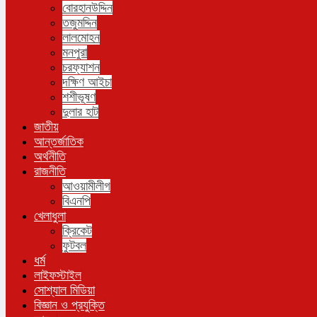
বোরহানউদ্দিন
তজুমদ্দিন
লালমোহন
মনপুরা
চরফ্যাশন
দক্ষিণ আইচা
শশীভূষণ
দুলার হাট
জাতীয়
আন্তর্জাতিক
অর্থনীতি
রাজনীতি
আওয়ামীলীগ
বিএনপি
খেলাধুলা
ক্রিকেট
ফুটবল
ধর্ম
লাইফস্টাইল
সোশ্যাল মিডিয়া
বিজ্ঞান ও প্রযুক্তি