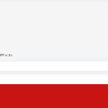
সকাল ৮:৪০