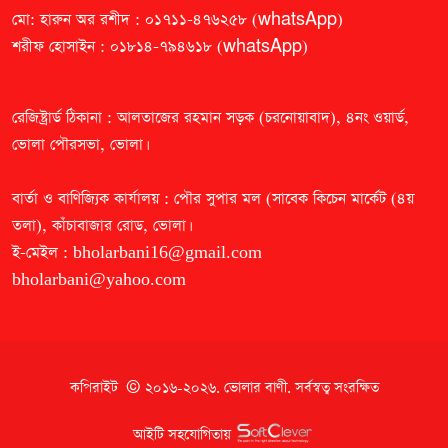
মো: হারুন অর রশীদ : ০১৭১১-৪৭৬২৫৮ (whatsApp)
শরীফ হোসাইন : ০১৮১৪-৭৯৪৬১৮ (whatsApp)
রেজিষ্ট্রার্ড ঠিকানা : আলতাজের রহমান সড়ক (চরনোয়াবাদ), ৪নং ওয়ার্ড,
ভোলা পৌরসভা, ভোলা।
বার্তা ও বাণিজ্যিক কার্যালয় : পৌর সুপার মল (সাবেক কিচেন মার্কেট (৪য়
তলা), কাঁচাবাজার রোড, ভোলা।
ই-মেইল :
bholarbani16@gmail.com
bholarbani@yahoo.com
কপিরাইট © ২০১৬-২০২৬.
ভোলার বাণী
. সর্বস্বত্ব সংরক্ষিত
আইটি সহযোগিতায়