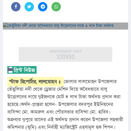
স্টাফ রিপোর্টার, লালমোহন ॥
ভোলার লালমোহন উপজেলার 
তেঁতুলিয়া নদী থেকে ড্রেজার মেশিন দিয়ে অবৈধভাবে বালু 
উত্তোলনের দায়ে দুইজনকে মোট ৪ লাখ টাকা অর্থদন্ড প্রদান করা 
হয়েছে। অর্থদ-প্রাপ্তরা হলেন- উপজেলার বদরপুর ইউনিয়নের 
বাসিন্দা মো. কামরুল এবং পৌরসভার বাসিন্দা মো. হাবিব। 
শুক্রবার দুপুরে তাদের এই অর্থদন্ড প্রদান করেন উপজেলা সহকারী 
কমিশনার (ভূমি) এবং নির্বাহী ম্যাজিস্ট্রেট এহসানুল হক শিপন।