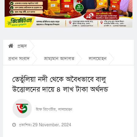
প্রচ্ছদ
প্রধান সংবাদ
ভ্রাম্যমান আদালত
লালমোহন
তেতুঁলিয়া নদী থেকে অবৈধভাবে বালু
উত্তোলনের দায়ে ৪ লাখ টাকা অর্থদন্ড
স্টাফ রিপোর্টার, লালমোহন
প্রকাশিতঃ 29 November, 2024