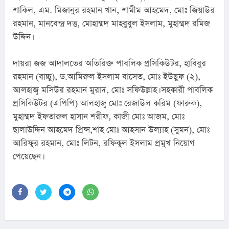
শাকিল, এম. মিজানুর রহমান খান, শামীম আহমেদ, মোঃ জিয়াউর 
রহমান, মানবেন্দ্র দত্ত, মোহাম্মদ মাহবুবুল ইসলাম, মুহাম্মদ রমিজ 
উদ্দিন।
দায়রা জজ আদালতের অতিরিক্ত পাবলিক প্রসিকিউটর, হাবিবুর 
রহমান (বাচ্চু), ড.আমিরুল ইসলাম বাসেত, মোঃ ইউছুফ (২), 
আলহাজ্ব মসিউর রহমান মুরাদ, মোঃ সফিউল্লাহ। সহকারী পাবলিক 
প্রসিকিউটর (এপিপি) আলহাজ্ব মোঃ রেজাউল করিম (ফারুক), 
মুহাম্মদ ইফতারুল হাসান শরীফ, কাজী মোঃ আজম, মোঃ 
ছালাউদ্দিন আহমেদ প্রিন্স,শাহ মোঃ আহসান উল্যাহ (সুমন), মোঃ 
আরিফুর রহমান, মোঃ লিটন, রফিকুল ইসলাম প্রমুখ নিয়োগ 
পেয়েছেন।