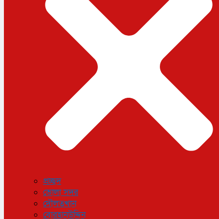
ধর্ম
লাইফস্টাইল
সোশ্যাল মিডিয়া
বিজ্ঞান ও প্রযুক্তি
আরও
বিনোদন
বিশেষ প্রতিবেদন
শেয়ার বাজার
বিচিত্র সংবাদ
সাক্ষাৎকার
সড়ক দুর্ঘটনা
অপরাধ
প্রচ্ছদ
ভোলা সদর
দৌলতখান
বোরহানউদ্দিন