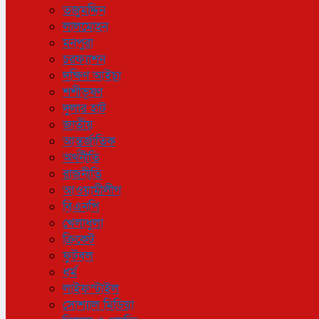
তজুমদ্দিন
লালমোহন
মনপুরা
চরফ্যাশন
দক্ষিণ আইচা
শশীভূষণ
দুলার হাট
জাতীয়
আন্তর্জাতিক
অর্থনীতি
রাজনীতি
আওয়ামীলীগ
বিএনপি
খেলাধুলা
ক্রিকেট
ফুটবল
ধর্ম
লাইফস্টাইল
সোশ্যাল মিডিয়া