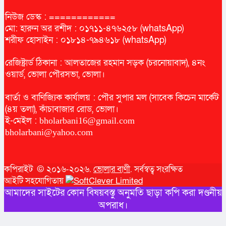
নিউজ ডেস্ক : ============
মো: হারুন অর রশীদ : ০১৭১১-৪৭৬২৫৮ (whatsApp)
শরীফ হোসাইন : ০১৮১৪-৭৯৪৬১৮ (whatsApp)
রেজিষ্ট্রার্ড ঠিকানা : আলতাজের রহমান সড়ক (চরনোয়াবাদ), ৪নং
ওয়ার্ড, ভোলা পৌরসভা, ভোলা।
বার্তা ও বাণিজ্যিক কার্যালয় : পৌর সুপার মল (সাবেক কিচেন মার্কেট
(৪য় তলা), কাঁচাবাজার রোড, ভোলা।
ই-মেইল :
bholarbani16@gmail.com
bholarbani@yahoo.com
কপিরাইট © ২০১৬-২০২৬.
ভোলার বাণী
. সর্বস্বত্ব সংরক্ষিত
আইটি সহযোগিতায়
আমাদের সাইটের কোন বিষয়বস্তু অনুমতি ছাড়া কপি করা দণ্ডনীয়
অপরাধ।