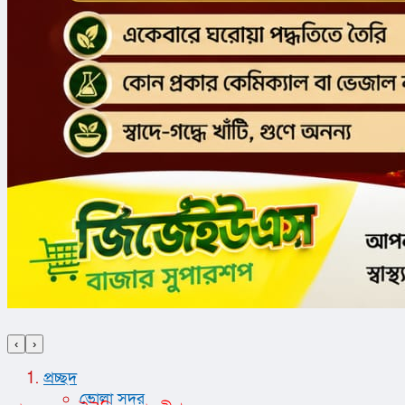
‹
›
প্রচ্ছদ
ভোলা সদর