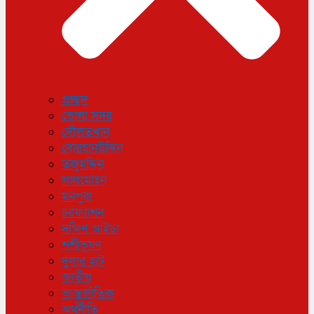
প্রচ্ছদ
ভোলা সদর
দৌলতখান
বোরহানউদ্দিন
তজুমদ্দিন
লালমোহন
মনপুরা
চরফ্যাশন
দক্ষিণ আইচা
শশীভূষণ
দুলার হাট
জাতীয়
আন্তর্জাতিক
অর্থনীতি