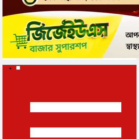
✕
✕
✕
প্রচ্ছদ
ভোলা
জাতীয়
আন্তর্জাতিক
অর্থনীতি
রাজনীতি
খেলাধুলা