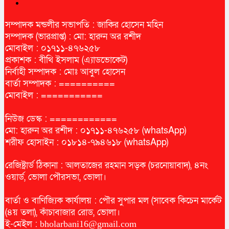
সম্পাদক মন্ডলীর সভাপতি : জাকির হোসেন মহিন
সম্পাদক (ভারপ্রাপ্ত) : মো: হারুন অর রশীদ
মোবাইল : ০১৭১১-৪৭৬২৫৮
প্রকাশক : বীথি ইসলাম (এ্যাডভোকেট)
নির্বাহী সম্পাদক : মোঃ আবুল হোসেন
বার্তা সম্পাদক : ==========
মোবাইল : ===========
নিউজ ডেস্ক : ============
মো: হারুন অর রশীদ : ০১৭১১-৪৭৬২৫৮ (whatsApp)
শরীফ হোসাইন : ০১৮১৪-৭৯৪৬১৮ (whatsApp)
রেজিষ্ট্রার্ড ঠিকানা : আলতাজের রহমান সড়ক (চরনোয়াবাদ), ৪নং
ওয়ার্ড, ভোলা পৌরসভা, ভোলা।
বার্তা ও বাণিজ্যিক কার্যালয় : পৌর সুপার মল (সাবেক কিচেন মার্কেট
(৪য় তলা), কাঁচাবাজার রোড, ভোলা।
ই-মেইল :
bholarbani16@gmail.com