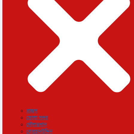
ধর্ম
লাইফস্টাইল
সোশ্যাল মিডিয়া
বিজ্ঞান ও প্রযুক্তি
আরও
বিনোদন
বিশেষ প্রতিবেদন
শেয়ার বাজার
বিচিত্র সংবাদ
সাক্ষাৎকার
সড়ক দুর্ঘটনা
অপরাধ
প্রচ্ছদ
ভোলা সদর
দৌলতখান
বোরহানউদ্দিন