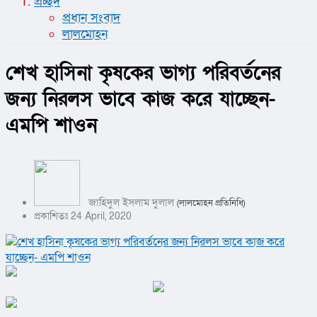
প্রচ্ছদ
প্রধান সংবাদ
লালমোহন
শেখ হাসিনা কৃষকের ভাগ্য পরিবর্তনের
জন্য নিরলস ভাবে কাজ করে যাচ্ছেন-
এমপি শাওন
জাহিদুল ইসলাম দুলাল
(লালমোহন প্রতিনিধি)
প্রকাশিতঃ 24 April, 2020