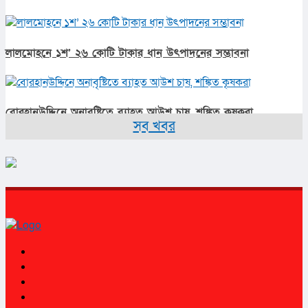
লালমোহনে ১শ’ ২৬ কোটি টাকার ধান উৎপাদনের সম্ভাবনা
বোরহানউদ্দিনে অনাবৃষ্টিতে ব্যাহত আউশ চাষ, শঙ্কিত কৃষকরা
সব খবর