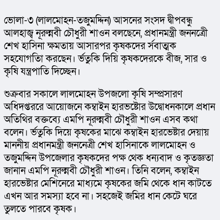
ভোলা-৩ (লালমোহন-তজুমদ্দিন) আসনের সংসদ দ্বীপবন্ধু 
আলহাজ্ব নূরুন্নবী চৌধুরী শাওন বলছেনে, প্রধানমন্ত্রী জননত্রেী 
শেখ হাসিনা ক্ষমতায় আসারপর কৃষকদের র্সবাত্মক 
সহযোগতিা করছেন। র্ভতুকি দিয়ি কৃষকদেরকে বীজ, সার ও 
কৃষি যন্ত্রপাতি দিচ্ছেন।
শুক্রবার সকালে লালমোহন উপজলো কৃষি সম্প্রসারণ 
অধিদপ্তররে আয়োজনে কম্বাইন হারভষ্টোর উদ্বোধনকালে প্রধান 
অতিথির বক্তব্যে এমপি নূরুন্নবী চৌধুরী শাওন এসব কথা 
বলেন। র্ভতুকি দিয়ে কৃষকের মাঝে কম্বাইন হারভেষ্টার দেয়ায় 
মাননীয় প্রধানমন্ত্রী জননেত্রী শেখ হাসিনাকে লালমোহন ও 
তজুমদ্দিন উপজেলার কৃষকদের পক্ষ থেক ধন্যবাদ ও কৃতজ্ঞতা 
জানান এমপি নূরুন্নবী চৌধুরী শাওন। তিনি বলেন, কম্বাইন 
হারভেষ্টার মেশিনেরে মাধ্যমে কৃষকের জমি থেকে ধান কাটতে 
এখন আর সমস্যা হবে না। সহজেই জমির ধান কেটে ঘরে 
তুলতে পারবে কৃষক।