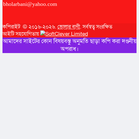
bholarbani@yahoo.com
কপিরাইট © ২০১৬-২০২৬.
ভোলার বাণী
. সর্বস্বত্ব সংরক্ষিত
আইটি সহযোগিতায়
আমাদের সাইটের কোন বিষয়বস্তু অনুমতি ছাড়া কপি করা দণ্ডনীয়
অপরাধ।