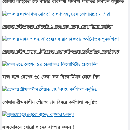
ভোলায় ব্যাংকের হাট বাজার ব্যবসায়ী সমবায় সমিতির নির্বাচন অনুষ্ঠিত
ভোলার দক্ষিণাঞ্চল নৌরুটে ২ লঞ্চ বন্ধ, চরম ভোগান্তিতে যাত্রীরা
ভোলায় মহিষ পালন, ঐতিহ্যের ধারাবাহিকতায় অর্থনৈতিক পুনর্জাগরণ
ঢাকা হতে দেশের ৬৪ জেলা কত কিলোমিটার জেনে নিন
ভোলায় গ্রীষ্মকালীন পেঁয়াজ চাষ বিষয়ে কর্মশালা অনুষ্ঠিত
লালমোহনে বোরো ধানের বাম্পার ফলন !