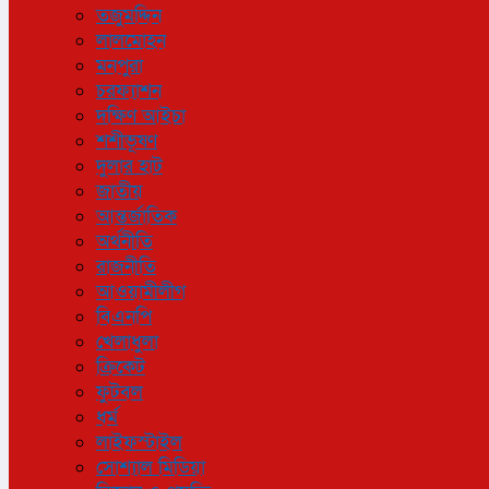
তজুমদ্দিন
লালমোহন
মনপুরা
চরফ্যাশন
দক্ষিণ আইচা
শশীভূষণ
দুলার হাট
জাতীয়
আন্তর্জাতিক
অর্থনীতি
রাজনীতি
আওয়ামীলীগ
বিএনপি
খেলাধুলা
ক্রিকেট
ফুটবল
ধর্ম
লাইফস্টাইল
সোশ্যাল মিডিয়া