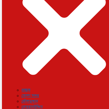
ধর্ম
লাইফস্টাইল
সোশ্যাল মিডিয়া
বিজ্ঞান ও প্রযুক্তি
আরও
বিনোদন
বিশেষ প্রতিবেদন
শেয়ার বাজার
বিচিত্র সংবাদ
সাক্ষাৎকার
সড়ক দুর্ঘটনা
অপরাধ
প্রচ্ছদ
ভোলা সদর
দৌলতখান
বোরহানউদ্দিন