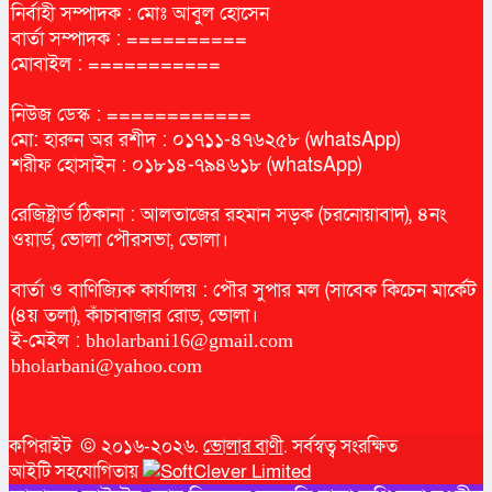
নির্বাহী সম্পাদক : মোঃ আবুল হোসেন
বার্তা সম্পাদক : ==========
মোবাইল : ===========
নিউজ ডেস্ক : ============
মো: হারুন অর রশীদ : ০১৭১১-৪৭৬২৫৮ (whatsApp)
শরীফ হোসাইন : ০১৮১৪-৭৯৪৬১৮ (whatsApp)
রেজিষ্ট্রার্ড ঠিকানা : আলতাজের রহমান সড়ক (চরনোয়াবাদ), ৪নং
ওয়ার্ড, ভোলা পৌরসভা, ভোলা।
বার্তা ও বাণিজ্যিক কার্যালয় : পৌর সুপার মল (সাবেক কিচেন মার্কেট
(৪য় তলা), কাঁচাবাজার রোড, ভোলা।
ই-মেইল :
bholarbani16@gmail.com
bholarbani@yahoo.com
কপিরাইট © ২০১৬-২০২৬.
ভোলার বাণী
. সর্বস্বত্ব সংরক্ষিত
আইটি সহযোগিতায়