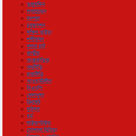
তজুমদ্দিন
লালমোহন
মনপুরা
চরফ্যাশন
দক্ষিণ আইচা
শশীভূষণ
দুলার হাট
জাতীয়
আন্তর্জাতিক
অর্থনীতি
রাজনীতি
আওয়ামীলীগ
বিএনপি
খেলাধুলা
ক্রিকেট
ফুটবল
ধর্ম
লাইফস্টাইল
সোশ্যাল মিডিয়া