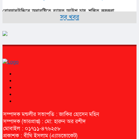
বোরহানউদ্দিনে অনাবৃষ্টিতে ব্যাহত আউশ চাষ, শঙ্কিত কৃষকরা
সব খবর
সম্পাদক মন্ডলীর সভাপতি : জাকির হোসেন মহিন
সম্পাদক (ভারপ্রাপ্ত) : মো: হারুন অর রশীদ
মোবাইল : ০১৭১১-৪৭৬২৫৮
প্রকাশক : বীথি ইসলাম (এ্যাডভোকেট)