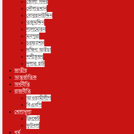
ভোলা সদর
দৌলতখান
বোরহানউদ্দিন
তজুমদ্দিন
লালমোহন
মনপুরা
চরফ্যাশন
দক্ষিণ আইচা
শশীভূষণ
দুলার হাট
জাতীয়
আন্তর্জাতিক
অর্থনীতি
রাজনীতি
আওয়ামীলীগ
বিএনপি
খেলাধুলা
ক্রিকেট
ফুটবল
ধর্ম