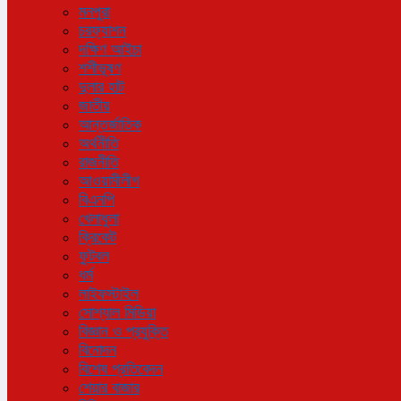
মনপুরা
চরফ্যাশন
দক্ষিণ আইচা
শশীভূষণ
দুলার হাট
জাতীয়
আন্তর্জাতিক
অর্থনীতি
রাজনীতি
আওয়ামীলীগ
বিএনপি
খেলাধুলা
ক্রিকেট
ফুটবল
ধর্ম
লাইফস্টাইল
সোশ্যাল মিডিয়া
বিজ্ঞান ও প্রযুক্তি
বিনোদন
বিশেষ প্রতিবেদন
শেয়ার বাজার