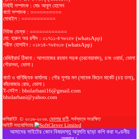
নির্বাহী সম্পাদক : মোঃ আবুল হোসেন
বার্তা সম্পাদক : ==========
মোবাইল : ===========
নিউজ ডেস্ক : ============
মো: হারুন অর রশীদ : ০১৭১১-৪৭৬২৫৮ (whatsApp)
শরীফ হোসাইন : ০১৮১৪-৭৯৪৬১৮ (whatsApp)
রেজিষ্ট্রার্ড ঠিকানা : আলতাজের রহমান সড়ক (চরনোয়াবাদ), ৪নং ওয়ার্ড, ভোলা
পৌরসভা, ভোলা।
বার্তা ও বাণিজ্যিক কার্যালয় : পৌর সুপার মল (সাবেক কিচেন মার্কেট (৪য় তলা),
কাঁচাবাজার রোড, ভোলা।
ই-মেইল :
bholarbani16@gmail.com
bholarbani@yahoo.com
কপিরাইট © ২০১৬-২০২৬.
ভোলার বাণী
. সর্বস্বত্ব সংরক্ষিত
আইটি সহযোগিতায়
আমাদের সাইটের কোন বিষয়বস্তু অনুমতি ছাড়া কপি করা দণ্ডনীয়
অপরাধ।