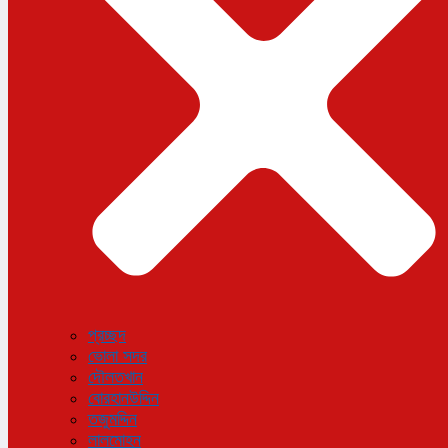
বিজ্ঞান ও প্রযুক্তি
আরও
বিনোদন
বিশেষ প্রতিবেদন
শেয়ার বাজার
বিচিত্র সংবাদ
সাক্ষাৎকার
সড়ক দুর্ঘটনা
অপরাধ
প্রচ্ছদ
ভোলা সদর
দৌলতখান
বোরহানউদ্দিন
তজুমদ্দিন
লালমোহন