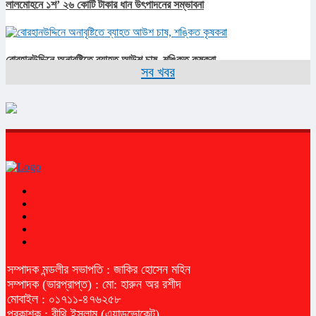
লালমোহনে ১শ’ ২৬ কোটি টাকার ধান উৎপাদনের সম্ভাবনা
বোরহানউদ্দিনে অনাবৃষ্টিতে ব্যাহত আউশ চাষ, শঙ্কিত কৃষকরা
সব খবর
সম্পাদক মন্ডলীর সভাপতি : জাকির হোসেন মহিন
সম্পাদক (ভারপ্রাপ্ত) : মো: হারুন অর রশীদ
মোবাইল : ০১৭১১-৪৭৬২৫৮
প্রকাশক : বীথি ইসলাম (এ্যাডভোকেট)