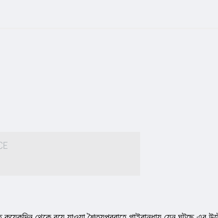
ত কয়েকদিন থেকে বয়ে যাওয়া শৈত্যপ্রবাহে গাইবান্ধায় যেন ঘটছে এর উল্ট