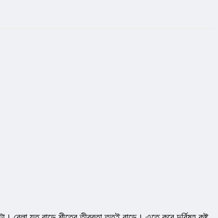
ো। বেলা যত বাড়ে শীতের তীব্রতা ততই বাড়ে। এতে করে দুর্বিষহ কষ্ট 