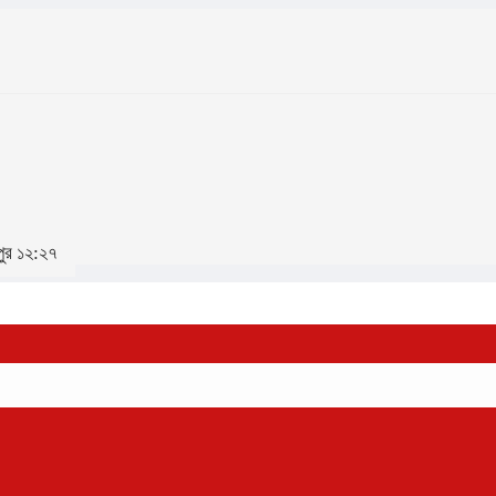
পুর ১২:২৭