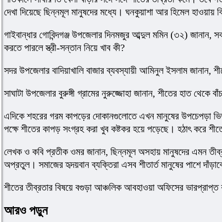
দেখা দিয়েছে ছিন্নমূল মানুষদের মধ্যে। ঘনকুয়াশা আর হিমেল হাওয়ায়
গাইবান্ধার গোবিন্দগঞ্জ উপজেলার দিনমজুর আব্দুল মমিন (৩২) জানান,
করতে পারলে স্ত্রী-সন্তান নিয়ে খাব কী?
সদর উপজেলার বাদিয়াখালি বাজার ব্যবস্যায়ী আমিনুল ইসলাম জানান, শী
সাঘাটা উপজেলার বুরুঙ্গী গ্রামের নুরুজ্জোহা জানান, শীতের হাত থেকে ব
এদিকে শহরের গরম কাপড়ের দোকানগুলোতে এখন মানুষের উপচেপড়া ভিড় 
পক্ষে শীতের কাপড় সংগ্রহ করা খুব কষ্টকর হয়ে পড়েছে। হঠাৎ করে 
লেখক ও কবি প্রতীক ওমর জানান, ছিন্নমূল অসহায় মানুষদের এমন তীব
অপ্রতুল। সমাজের হৃদয়বান ব্যক্তিরা এসব শীতার্ত মানুষের পাশে দাঁ
শীতের তীব্রতার বিষয়ে বগুড়া আঞ্চলিক আবহাওয়া অফিসের ভারপ্রাপ্ত
আরও পড়ুন