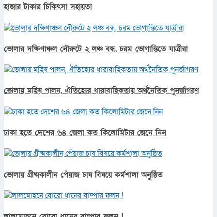
হাজার টাকার চিকিৎসা সহায়তা
ভোলার দক্ষিণাঞ্চল নৌরুটে ২ লঞ্চ বন্ধ, চরম ভোগান্তিতে যাত্রীরা
ভোলায় মহিষ পালন, ঐতিহ্যের ধারাবাহিকতায় অর্থনৈতিক পুনর্জাগরণ
ঢাকা হতে দেশের ৬৪ জেলা কত কিলোমিটার জেনে নিন
ভোলায় গ্রীষ্মকালীন পেঁয়াজ চাষ বিষয়ে কর্মশালা অনুষ্ঠিত
লালমোহনে বোরো ধানের বাম্পার ফলন !