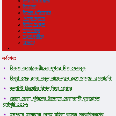
বিজ্ঞান ও প্রযুক্তি
বিনোদন
বিশেষ প্রতিবেদন
শেয়ার বাজার
বিচিত্র সংবাদ
সাক্ষাৎকার
সড়ক দুর্ঘটনা
অপরাধ
সর্বশেষঃ
বিকাশ ব্যবহারকারীদের সুখবর দিল ফেসবুক
বিলুপ্ত হচ্ছে র‍্যাব! নতুন নামে-নতুন রূপে আসছে ‘এসআরবি’
কনটেন্ট ক্রিয়েটর রিপন মিয়া গ্রেপ্তার
ভোলা জেলা পুলিশের উদ্যোগে জেলাব্যাপী বৃক্ষরোপণ
কর্মসূচি ২০২৬
মনপুরায় মনোয়ারা বেগম মহিলা কলেজ সরকারিকরণের