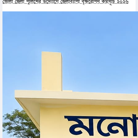
ভোলা জেলা পুলিশের উদ্যোগে জেলাব্যাপী বৃক্ষরোপণ কর্মসূচি ২০২৬