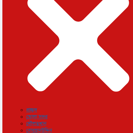
ধর্ম
লাইফস্টাইল
সোশ্যাল মিডিয়া
বিজ্ঞান ও প্রযুক্তি
আরও
বিনোদন
বিশেষ প্রতিবেদন
শেয়ার বাজার
বিচিত্র সংবাদ
সাক্ষাৎকার
সড়ক দুর্ঘটনা
অপরাধ
প্রচ্ছদ
ভোলা সদর
দৌলতখান
বোরহানউদ্দিন