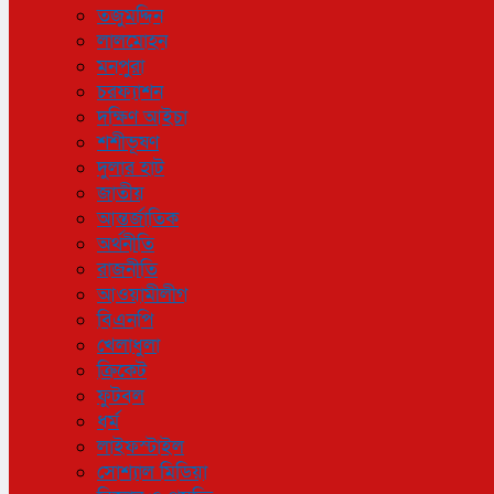
তজুমদ্দিন
লালমোহন
মনপুরা
চরফ্যাশন
দক্ষিণ আইচা
শশীভূষণ
দুলার হাট
জাতীয়
আন্তর্জাতিক
অর্থনীতি
রাজনীতি
আওয়ামীলীগ
বিএনপি
খেলাধুলা
ক্রিকেট
ফুটবল
ধর্ম
লাইফস্টাইল
সোশ্যাল মিডিয়া