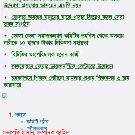
উদ্যোগ: প্রশংসায় ভাসছেন এমপি নয়ন
ভোলায় অসহায় মানুষের মাঝে খাবার বিতরণ করল সেবা
তরঙ্গ সংগঠন
ভোলা জেলা সমাজকল্যাণ কমিটির তহবিল থেকে অসহায়
নারীকে ১০ হাজার টাকার চিকিৎসা সহায়তা
বিটিভির মহাপরিচালক হলেন কাজী
লালমোহনে ফেয়ার ডায়াগনস্টিক সেন্টারের উদ্বোধন
চরফ্যাশনে শিক্ষক পেটানো মামলায় প্রধান শিক্ষকসহ ৩ জন
কারাগারে
প্রচ্ছদ
কমিটি গঠন
দৌলতখান
সভাপতি হাসান, সম্পাদক জাহিদ