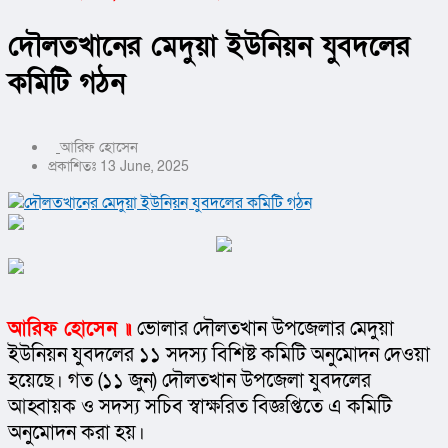
দৌলতখানের মেদুয়া ইউনিয়ন যুবদলের
কমিটি গঠন
আরিফ হোসেন
প্রকাশিতঃ 13 June, 2025
আরিফ হোসেন ॥
ভোলার দৌলতখান উপজেলার মেদুয়া 
ইউনিয়ন যুবদলের ১১ সদস্য বিশিষ্ট কমিটি অনুমোদন দেওয়া 
হয়েছে। গত (১১ জুন) দৌলতখান উপজেলা যুবদলের 
আহ্বায়ক ও সদস্য সচিব স্বাক্ষরিত বিজ্ঞপ্তিতে এ কমিটি 
অনুমোদন করা হয়।