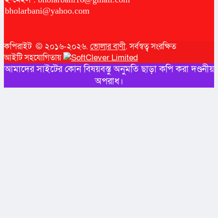
bholarbani@yahoo.com
কপিরাইট © ২০১৬-২০২৬.
ভোলার বাণী
. সর্বস্বত্ব সংরক্ষিত
আইটি সহযোগিতায়
আমাদের সাইটের কোন বিষয়বস্তু অনুমতি ছাড়া কপি করা দণ্ডনীয়
অপরাধ।