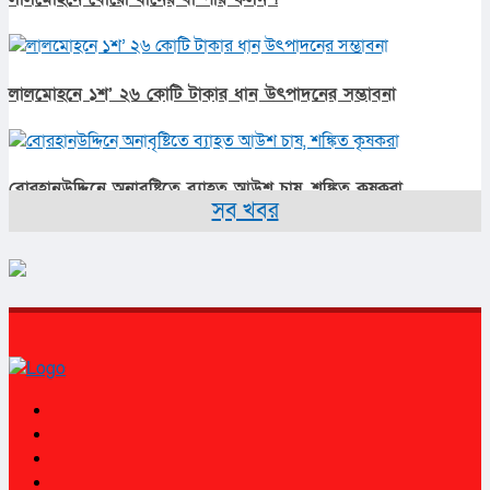
লালমোহনে ১শ’ ২৬ কোটি টাকার ধান উৎপাদনের সম্ভাবনা
বোরহানউদ্দিনে অনাবৃষ্টিতে ব্যাহত আউশ চাষ, শঙ্কিত কৃষকরা
সব খবর