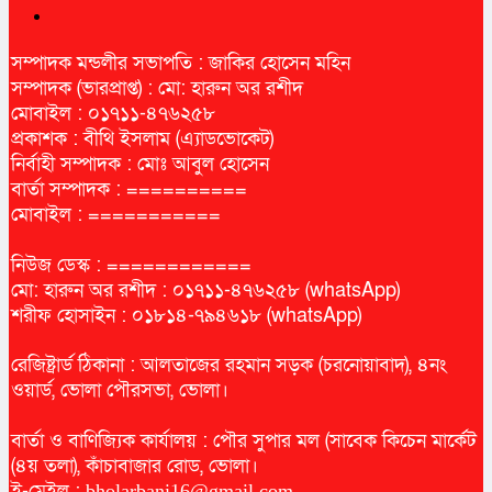
সম্পাদক মন্ডলীর সভাপতি : জাকির হোসেন মহিন
সম্পাদক (ভারপ্রাপ্ত) : মো: হারুন অর রশীদ
মোবাইল : ০১৭১১-৪৭৬২৫৮
প্রকাশক : বীথি ইসলাম (এ্যাডভোকেট)
নির্বাহী সম্পাদক : মোঃ আবুল হোসেন
বার্তা সম্পাদক : ==========
মোবাইল : ===========
নিউজ ডেস্ক : ============
মো: হারুন অর রশীদ : ০১৭১১-৪৭৬২৫৮ (whatsApp)
শরীফ হোসাইন : ০১৮১৪-৭৯৪৬১৮ (whatsApp)
রেজিষ্ট্রার্ড ঠিকানা : আলতাজের রহমান সড়ক (চরনোয়াবাদ), ৪নং
ওয়ার্ড, ভোলা পৌরসভা, ভোলা।
বার্তা ও বাণিজ্যিক কার্যালয় : পৌর সুপার মল (সাবেক কিচেন মার্কেট
(৪য় তলা), কাঁচাবাজার রোড, ভোলা।
ই-মেইল :
bholarbani16@gmail.com