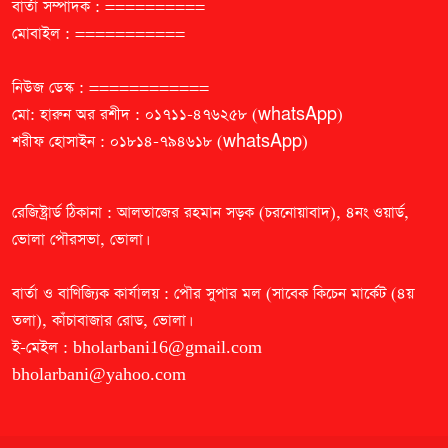
বার্তা সম্পাদক : ==========
মোবাইল : ===========
নিউজ ডেস্ক : ============
মো: হারুন অর রশীদ : ০১৭১১-৪৭৬২৫৮ (whatsApp)
শরীফ হোসাইন : ০১৮১৪-৭৯৪৬১৮ (whatsApp)
রেজিষ্ট্রার্ড ঠিকানা : আলতাজের রহমান সড়ক (চরনোয়াবাদ), ৪নং ওয়ার্ড,
ভোলা পৌরসভা, ভোলা।
বার্তা ও বাণিজ্যিক কার্যালয় : পৌর সুপার মল (সাবেক কিচেন মার্কেট (৪য়
তলা), কাঁচাবাজার রোড, ভোলা।
ই-মেইল :
bholarbani16@gmail.com
bholarbani@yahoo.com