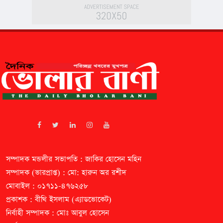
আটক,
জেল
হাজতে
প্রেরণ
সম্পাদক মন্ডলীর সভাপতি : জাকির হোসেন মহিন
সম্পাদক (ভারপ্রাপ্ত) : মো: হারুন অর রশীদ
মোবাইল : ০১৭১১-৪৭৬২৫৮
প্রকাশক : বীথি ইসলাম (এ্যাডভোকেট)
নির্বাহী সম্পাদক : মোঃ আবুল হোসেন