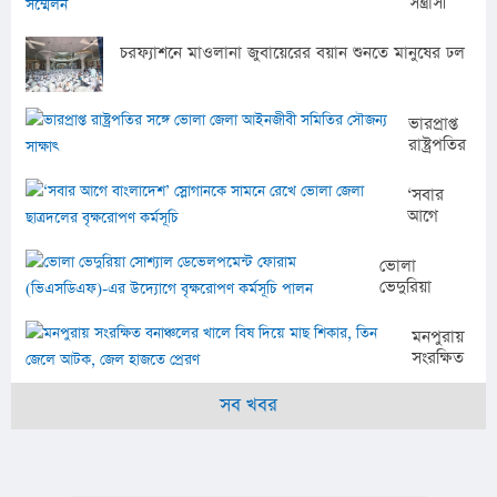
সন্ত্রাসী
রাজত্ব
কায়েমের
চরফ্যাশনে মাওলানা জুবায়েরের বয়ান শুনতে মানুষের ঢল
অপচেষ্টার
অভিযোগে
সংবাদ
ভারপ্রাপ্ত
সম্মেলন
রাষ্ট্রপতির
সঙ্গে
ভোলা
‘সবার
জেলা
আগে
আইনজীবী
বাংলাদেশ’
সমিতির
স্লোগানকে
ভোলা
সৌজন্য
সামনে
ভেদুরিয়া
সাক্ষাৎ
রেখে
সোশ্যাল
ভোলা
ডেভেলপমেন্ট
মনপুরায়
জেলা
ফোরাম
সংরক্ষিত
ছাত্রদলের
(ভিএসডিএফ)-
বনাঞ্চলের
বৃক্ষরোপণ
এর উদ্যোগে
খালে বিষ
সব খবর
কর্মসূচি
বৃক্ষরোপণ
দিয়ে মাছ
কর্মসূচি পালন
শিকার,
তিন
জেলে