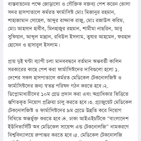
বাস্তবায়নের পক্ষে জোড়ালো ও যৌক্তিক বক্তব্য পেশ করেন ভোলা 
সদর হাসপাতালে কর্মরত ফার্মাসিস্ট মোঃ মিজানুর রহমান, 
শাহাজামান সোহেল, আব্দুর রাজ্জাক রাজু, মোঃ রজাউল করিম, 
মোঃ আহসান হাবীব, মিনহাজুর রহমান, শামীমা নাছরিন, আবু 
সুফিয়ান, আব্দুল মান্নান, রবিউল ইসলাম, তুষার আহমেদ, ফরহাদ 
হোসেন ও হাসাবুল ইসলাম।
প্রায় দুই ঘন্টা ব্যাপী চলা মানববন্ধনে বর্তমান অন্তবর্তী কালিন 
সরকারের কাছে পেশ করা ফার্মাসিস্টদের দাবিগুলো হলো ১. 
দেশের সকল হাসপাতালে কর্মরত মেডিকেল টেকনোলজিস্ট ও 
ফার্মাসিস্টদের জন্য স্বতন্ত্র পরিষদ গঠন করতে হবে। ২. 
ডিপ্লোমাধারীদের ১০ম গ্রেড প্রদান করা এবং অগ্রাধিকার ভিত্তিতে 
স্তগিতকৃত নিয়োগ প্রক্রিয়া চালু করতে হবে। ৩. গ্র্যাজুয়েট মেডিকেল 
টেকনোলজিস্ট ও ফার্মাসিস্টদের ৯ম গ্রেডে উন্নতি করে নিয়োগ 
বিধিতে অন্তর্ভুক্ত করতে হবে। ৪. ঢাকা আইএইচটিকে “বাংলাদেশ 
ইউনিভার্সিটি অব মেডিকেল সায়েন্স এন্ড টেকনোলজি” নামকরণে 
বিশ্ববিদ্যালয়ে রুপান্তর করতে হবে। ৫. মেডিকেল টেকনোলজি 