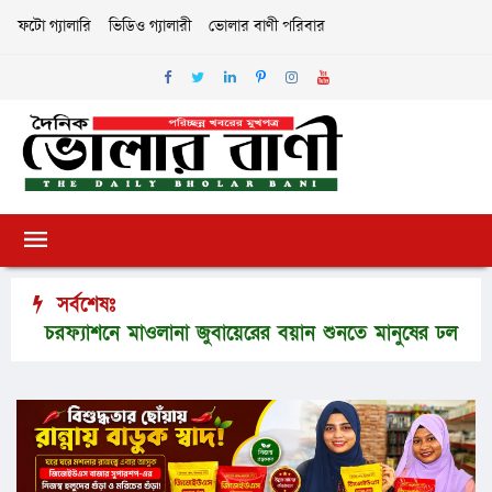
ফটো গ্যালারি
ভিডিও গ্যালারী
ভোলার বাণী পরিবার
সর্বশেষঃ
চরফ্যাশনে মাওলানা জুবায়েরের বয়ান শুনতে মানুষের ঢল
ভারপ্