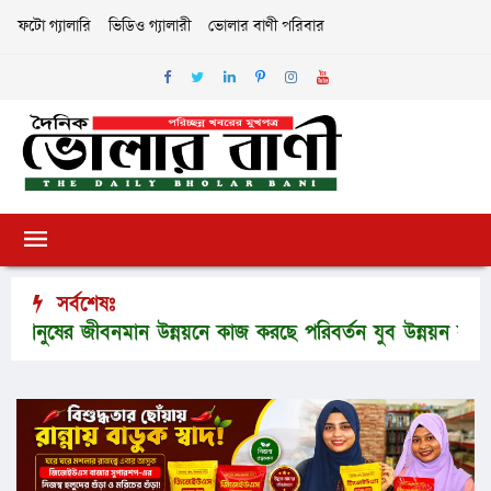
ফটো গ্যালারি
ভিডিও গ্যালারী
ভোলার বাণী পরিবার
সর্বশেষঃ
ের জীবনমান উন্নয়নে কাজ করছে পরিবর্তন যুব উন্নয়ন সংস্থা
ভ