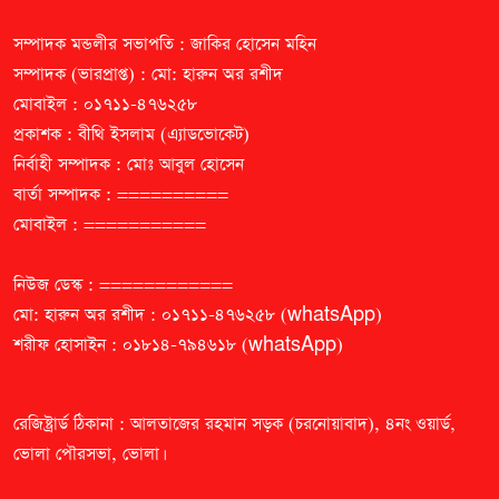
সম্পাদক মন্ডলীর সভাপতি : জাকির হোসেন মহিন
সম্পাদক (ভারপ্রাপ্ত) : মো: হারুন অর রশীদ
মোবাইল : ০১৭১১-৪৭৬২৫৮
প্রকাশক : বীথি ইসলাম (এ্যাডভোকেট)
নির্বাহী সম্পাদক : মোঃ আবুল হোসেন
বার্তা সম্পাদক : ==========
মোবাইল : ===========
নিউজ ডেস্ক : ============
মো: হারুন অর রশীদ : ০১৭১১-৪৭৬২৫৮ (whatsApp)
শরীফ হোসাইন : ০১৮১৪-৭৯৪৬১৮ (whatsApp)
রেজিষ্ট্রার্ড ঠিকানা : আলতাজের রহমান সড়ক (চরনোয়াবাদ), ৪নং ওয়ার্ড,
ভোলা পৌরসভা, ভোলা।