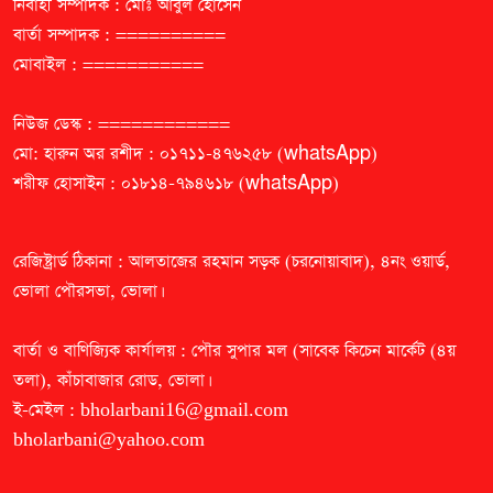
নির্বাহী সম্পাদক : মোঃ আবুল হোসেন
বার্তা সম্পাদক : ==========
মোবাইল : ===========
নিউজ ডেস্ক : ============
মো: হারুন অর রশীদ : ০১৭১১-৪৭৬২৫৮ (whatsApp)
শরীফ হোসাইন : ০১৮১৪-৭৯৪৬১৮ (whatsApp)
রেজিষ্ট্রার্ড ঠিকানা : আলতাজের রহমান সড়ক (চরনোয়াবাদ), ৪নং ওয়ার্ড,
ভোলা পৌরসভা, ভোলা।
বার্তা ও বাণিজ্যিক কার্যালয় : পৌর সুপার মল (সাবেক কিচেন মার্কেট (৪য়
তলা), কাঁচাবাজার রোড, ভোলা।
ই-মেইল :
bholarbani16@gmail.com
bholarbani@yahoo.com