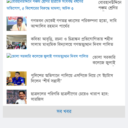
বোরহানউদ্দিনে
পঞ্চম শ্রেণির
ছাত্রীকে
সংঘবদ্ধ
গণভবন থেকেই গণতন্ত্র ধ্বংসের পরিকল্পনা হতো, দাবি
ধর্ষণের
আন্দালিব রহমান পার্থের
অভিযোগ, ৫
কিশোরের
কবিতা আবৃত্তি, রচনা ও চিত্রাঙ্কন প্রতিযোগিতায় শহীদ
বিরুদ্ধে
সালাম মাধ্যমিক বিদ্যালয়ে গণঅভ্যুত্থান দিবস পালিত
মামলা; আটক
৩
ভোলা সরকারি
কলেজে জুলাই
গণঅভ্যুত্থান দিবস
পালিত
পুলিশের অভিযানে পালিয়ে এসপিকে নিয়ে যে স্ট্যাটাস
দিলেন ‘শীর্ষ সন্ত্রাসী’
ছাত্রদলের পরিণতি ছাত্রলীগের চেয়েও খারাপ হবে:
সারজিস
সব খবর