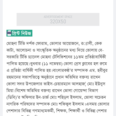
মোহনা টিভি দর্শক ফোরাম, ভোলার আয়োজনে, র‌্যালী, কেক 
কাটা, আলোচনা ও সাংস্কৃতিক অনুষ্ঠানের মধ্য দিয়ে ভোলায় বে-
সরকারি টিভি চ্যানেল মোহনা টেলিভিশনের ১১তম প্রতিষ্ঠাবার্ষিকী 
পালিত হয়েছে। বুধবার (১১ নভেম্বর) ভোলা প্রেস ক্লাবের হল রুমে 
এ প্রতিষ্ঠা বার্ষিকী পালিত হয়। বাংলারকণ্ঠ’র সম্পাদক এম. হবীবুর 
রহমানের সভাপতিত্বে অনুষ্ঠানে প্রধান অতিথির বক্তব্য রাখেন 
ভোলা সদর উপজেলার ভাইস-চেয়ারম্যান আলহাজ¦ মোঃ ইউনুস 
মিয়া। বিশেষ অতিথির বক্তব্য রাখেন ভোলা গোয়েন্দা বিভাগ 
(ডিবি)’র অফিসার ইন-চার্জ মোঃ শহিদুল ইসলাম, ভোলা সচেতন 
নাগরিক পরিষদের সম্পাদক মোঃ শফিকুল ইসলাম। এসময় ভোলার 
পেশাদার বিভিন্ন গণমাধ্যমকর্মী, শিক্ষক, শিক্ষার্থী ও বিভিন্ন পেশার 