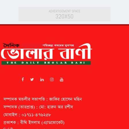
সম্পাদক মন্ডলীর সভাপতি : জাকির হোসেন মহিন
সম্পাদক (ভারপ্রাপ্ত) : মো: হারুন অর রশীদ
মোবাইল : ০১৭১১-৪৭৬২৫৮
প্রকাশক : বীথি ইসলাম (এ্যাডভোকেট)