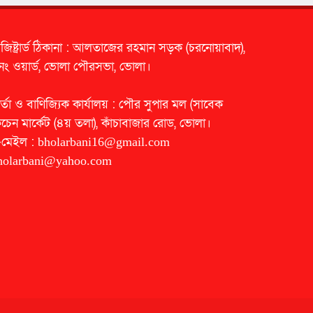
েজিষ্ট্রার্ড ঠিকানা : আলতাজের রহমান সড়ক (চরনোয়াবাদ),
নং ওয়ার্ড, ভোলা পৌরসভা, ভোলা।
র্তা ও বাণিজ্যিক কার্যালয় : পৌর সুপার মল (সাবেক
িচেন মার্কেট (৪য় তলা), কাঁচাবাজার রোড, ভোলা।
-মেইল :
bholarbani16@gmail.com
holarbani@yahoo.com