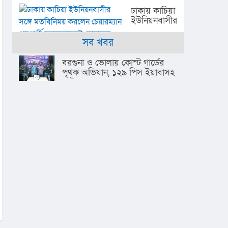
জেলে
কোনো
ঢাকায় কাচিয়া
আটক,
দিন
ইউনিয়নবাসীর
জেল
দেখিনি
সঙ্গে
হাজতে
মতবিনিময়
সব খবর
প্রেরণ
করলেন
চেয়ারম্যান
বরগুনা ও ভোলায় কোস্ট গার্ডের
পদপ্রার্থী
পৃথক অভিযান, ১২৯ পিস ইয়াবাসহ
অ্যাডভোকেট
আটক ২
মোহাম্মদ
ইউসুফ