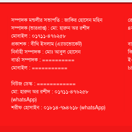
সম্পাদক মন্ডলীর সভাপতি : জাকির হোসেন মহিন
র
সম্পাদক (ভারপ্রাপ্ত) : মো: হারুন অর রশীদ
৪
মোবাইল : ০১৭১১-৪৭৬২৫৮
প্রকাশক : বীথি ইসলাম (এ্যাডভোকেট)
বা
নির্বাহী সম্পাদক : মোঃ আবুল হোসেন
ক
বার্তা সম্পাদক : ==========
ই
মোবাইল : ===========
b
নিউজ ডেস্ক : ============
মো: হারুন অর রশীদ : ০১৭১১-৪৭৬২৫৮
(whatsApp)
শরীফ হোসাইন : ০১৮১৪-৭৯৪৬১৮ (whatsApp)