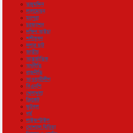
তজুমদ্দিন
লালমোহন
মনপুরা
চরফ্যাশন
দক্ষিণ আইচা
শশীভূষণ
দুলার হাট
জাতীয়
আন্তর্জাতিক
অর্থনীতি
রাজনীতি
আওয়ামীলীগ
বিএনপি
খেলাধুলা
ক্রিকেট
ফুটবল
ধর্ম
লাইফস্টাইল
সোশ্যাল মিডিয়া