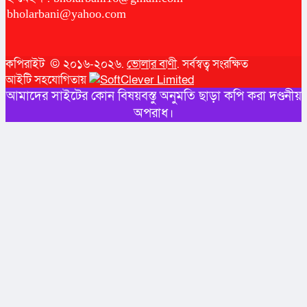
bholarbani@yahoo.com
কপিরাইট © ২০১৬-২০২৬.
ভোলার বাণী
. সর্বস্বত্ব সংরক্ষিত
আইটি সহযোগিতায়
আমাদের সাইটের কোন বিষয়বস্তু অনুমতি ছাড়া কপি করা দণ্ডনীয়
অপরাধ।