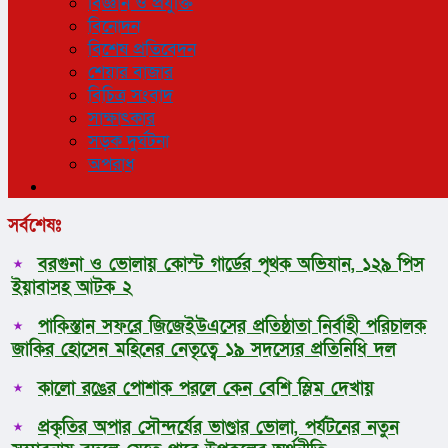
বিজ্ঞান ও প্রযুক্তি
বিনোদন
বিশেষ প্রতিবেদন
শেয়ার বাজার
বিচিত্র সংবাদ
সাক্ষাৎকার
সড়ক দুর্ঘটনা
অপরাধ
সর্বশেষঃ
বরগুনা ও ভোলায় কোস্ট গার্ডের পৃথক অভিযান, ১২৯ পিস
ইয়াবাসহ আটক ২
পাকিস্তান সফরে জিজেইউএসের প্রতিষ্ঠাতা নির্বাহী পরিচালক
জাকির হোসেন মহিনের নেতৃত্বে ১৯ সদস্যের প্রতিনিধি দল
কালো রঙের পোশাক পরলে কেন বেশি স্লিম দেখায়
প্রকৃতির অপার সৌন্দর্যের ভাণ্ডার ভোলা, পর্যটনের নতুন