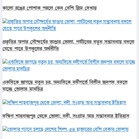
কালো রঙের পোশাক পরলে কেন বেশি স্লিম দেখায়
প্রকৃতির অপার সৌন্দর্যের ভাণ্ডার ভোলা, পর্যটনের নতুন সম্ভাবনায় বদলে
যেতে পারে উপকূলের অর্থনীতি
একদিকে জাগছে নতুন চর, অন্যদিকে নদীগর্ভে বিলীন জনপদ বদলে
যাচ্ছে ভোলার মানচিত্র
দক্ষিণ শাহবাজপুর থেকে ভোলা: নদী, সংগ্রাম আর সম্ভাবনার ইতিহাস