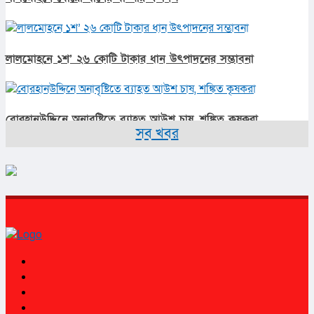
লালমোহনে ১শ’ ২৬ কোটি টাকার ধান উৎপাদনের সম্ভাবনা
বোরহানউদ্দিনে অনাবৃষ্টিতে ব্যাহত আউশ চাষ, শঙ্কিত কৃষকরা
সব খবর