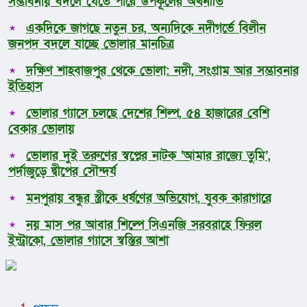
সম্ভাবনায় বদলে যেতে পারে উপকূলের অর্থনীতি
একদিকে জাগছে নতুন চর, অন্যদিকে নদীগর্ভে বিলীন
জনপদ বদলে যাচ্ছে ভোলার মানচিত্র
দক্ষিণ শাহবাজপুর থেকে ভোলা: নদী, সংগ্রাম আর সম্ভাবনার
ইতিহাস
ভোলার গ্যাসে চলছে দেশের শিল্প, ৫৪ হাজারের বেশি
বেকার ভোলায়
ভোলার দুই তরুণের স্বপ্নের নাটক ‘আমার রাজ্যে তুমি’,
পর্দাজুড়ে দ্বীপের সৌন্দর্য
মনপুরায় বন্ধুর স্ত্রীকে ধর্ষণের অভিযোগ, যুবক কারাগারে
নয় মাস পর আবার শিল্পে সিএনজি সরবরাহে ফিরল
ইন্ট্রাকো, ভোলার গ্যাসে স্বস্তির আশা