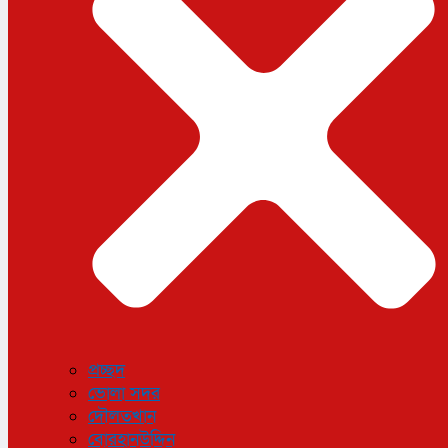
ধর্ম
লাইফস্টাইল
সোশ্যাল মিডিয়া
বিজ্ঞান ও প্রযুক্তি
আরও
বিনোদন
বিশেষ প্রতিবেদন
শেয়ার বাজার
বিচিত্র সংবাদ
সাক্ষাৎকার
সড়ক দুর্ঘটনা
অপরাধ
প্রচ্ছদ
ভোলা সদর
দৌলতখান
বোরহানউদ্দিন