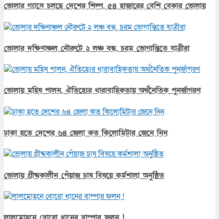
ভোলার গ্যাসে চলছে দেশের শিল্প, ৫৪ হাজারের বেশি বেকার ভোলায়
ভোলার দক্ষিণাঞ্চল নৌরুটে ২ লঞ্চ বন্ধ, চরম ভোগান্তিতে যাত্রীরা
ভোলায় মহিষ পালন, ঐতিহ্যের ধারাবাহিকতায় অর্থনৈতিক পুনর্জাগরণ
ঢাকা হতে দেশের ৬৪ জেলা কত কিলোমিটার জেনে নিন
ভোলায় গ্রীষ্মকালীন পেঁয়াজ চাষ বিষয়ে কর্মশালা অনুষ্ঠিত
লালমোহনে বোরো ধানের বাম্পার ফলন !