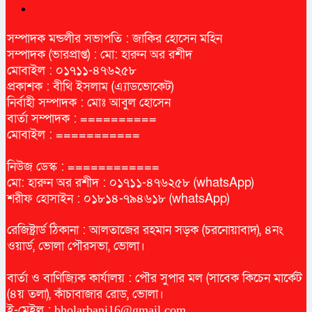
সম্পাদক মন্ডলীর সভাপতি : জাকির হোসেন মহিন
সম্পাদক (ভারপ্রাপ্ত) : মো: হারুন অর রশীদ
মোবাইল : ০১৭১১-৪৭৬২৫৮
প্রকাশক : বীথি ইসলাম (এ্যাডভোকেট)
নির্বাহী সম্পাদক : মোঃ আবুল হোসেন
বার্তা সম্পাদক : ==========
মোবাইল : ===========
নিউজ ডেস্ক : ============
মো: হারুন অর রশীদ : ০১৭১১-৪৭৬২৫৮ (whatsApp)
শরীফ হোসাইন : ০১৮১৪-৭৯৪৬১৮ (whatsApp)
রেজিষ্ট্রার্ড ঠিকানা : আলতাজের রহমান সড়ক (চরনোয়াবাদ), ৪নং
ওয়ার্ড, ভোলা পৌরসভা, ভোলা।
বার্তা ও বাণিজ্যিক কার্যালয় : পৌর সুপার মল (সাবেক কিচেন মার্কেট
(৪য় তলা), কাঁচাবাজার রোড, ভোলা।
ই-মেইল :
bholarbani16@gmail.com