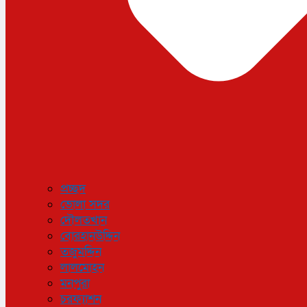
প্রচ্ছদ
ভোলা সদর
দৌলতখান
বোরহানউদ্দিন
তজুমদ্দিন
লালমোহন
মনপুরা
চরফ্যাশন