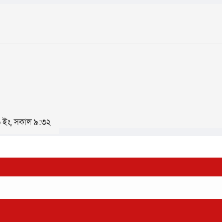
২৬ ইং, সকাল ৯:৩২