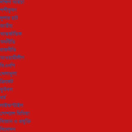
দক্ষিণ আইচা
শশীভূষণ
দুলার হাট
জাতীয়
আন্তর্জাতিক
অর্থনীতি
রাজনীতি
আওয়ামীলীগ
বিএনপি
খেলাধুলা
ক্রিকেট
ফুটবল
ধর্ম
লাইফস্টাইল
সোশ্যাল মিডিয়া
বিজ্ঞান ও প্রযুক্তি
বিনোদন