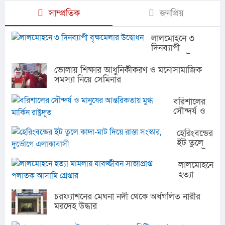
সাম্প্রতিক
জনপ্রিয়
লালমোহনে ৩
দিনব্যাপী
বৃক্ষমেলার উদ্বোধন
ভোলায় শিক্ষার আধুনিকীকরণ ও মনোসামাজিক
সমস্যা নিয়ে সেমিনার
বরিশালের
সৌন্দর্য ও
মানুষের
আন্তরিকতায়
হেরিংবন্ডের
মুগ্ধ মার্কিন
ইট তুলে
রাষ্ট্রদূত
কাদা-মাট
দিয়ে রাস্তা
লালমোহনে
সংস্কার,
হত্যা
দুর্ভোগে
মামলায়
এলাকাবাসী
যাবজ্জীবন
চরফ্যাশনের মেঘনা নদী থেকে অর্ধগলিত নারীর
সাজাপ্রাপ্ত
মরদেহ উদ্ধার
পলাতক
আসামি