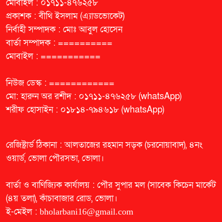
মোবাইল : ০১৭১১-৪৭৬২৫৮
প্রকাশক : বীথি ইসলাম (এ্যাডভোকেট)
নির্বাহী সম্পাদক : মোঃ আবুল হোসেন
বার্তা সম্পাদক : ==========
মোবাইল : ===========
নিউজ ডেস্ক : ============
মো: হারুন অর রশীদ : ০১৭১১-৪৭৬২৫৮ (whatsApp)
শরীফ হোসাইন : ০১৮১৪-৭৯৪৬১৮ (whatsApp)
রেজিষ্ট্রার্ড ঠিকানা : আলতাজের রহমান সড়ক (চরনোয়াবাদ), ৪নং
ওয়ার্ড, ভোলা পৌরসভা, ভোলা।
বার্তা ও বাণিজ্যিক কার্যালয় : পৌর সুপার মল (সাবেক কিচেন মার্কেট
(৪য় তলা), কাঁচাবাজার রোড, ভোলা।
ই-মেইল :
bholarbani16@gmail.com