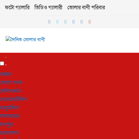
ফটো গ্যালারি
ভিডিও গ্যালারী
ভোলার বাণী পরিবার
প্রচ্ছদ
ভোলা সদর
দৌলতখান
বোরহানউদ্দিন
তজুমদ্দিন
লালমোহন
মনপুরা
চরফ্যাশন