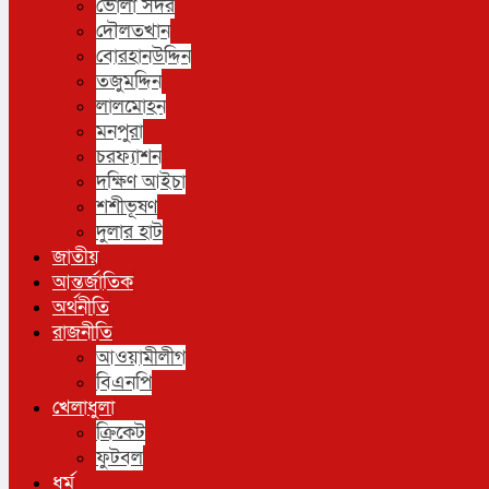
ভোলা সদর
দৌলতখান
বোরহানউদ্দিন
তজুমদ্দিন
লালমোহন
মনপুরা
চরফ্যাশন
দক্ষিণ আইচা
শশীভূষণ
দুলার হাট
জাতীয়
আন্তর্জাতিক
অর্থনীতি
রাজনীতি
আওয়ামীলীগ
বিএনপি
খেলাধুলা
ক্রিকেট
ফুটবল
ধর্ম