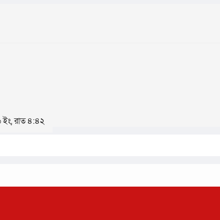
৬ ইং, রাত ৪:৪২