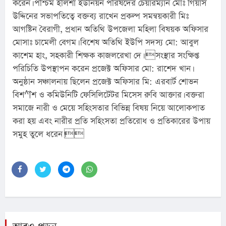
করেন। পশ্চিম ইলিশা ইউনিয়ন পরিষদের চেয়ারম্যান মোঃ গিয়াস 
উদ্দিনের সভাপতিত্বে বক্তব্য রাখেন প্রকল্প সমন্বয়কারী মিঃ 
আগষ্টিন বৈরাগী, প্রধান অতিথি উপজেলা মহিলা বিষয়ক অফিসার 
মোসাঃ চামেলী বেগম। বিশেষ অতিথি ইউপি সদস্য মো: আবুল 
কাশেম হাং, সহকারী শিক্ষক কাজলরেখা দে। সংস্থার সংক্ষিপ্ত 
পরিচিতি উপস্থাপন করেন প্রজেক্ট অফিসার মো: রাশেদ খান। 
অনুষ্ঠান সঞ্চালনায় ছিলেন প্রজেক্ট অফিসার মি: এরবার্ট শোভন 
বিশ^াশ ও কমিউনিটি ফেসিলিটেটর মিসেস রুবি আক্তার। বক্তরা 
সমাজে নারী ও মেয়ে সহিংসতার বিভিন্ন বিষয় নিয়ে আলোকপাত 
করা হয় এবং নারীর প্রতি সহিংসতা প্রতিরোধ ও প্রতিকারের উপায় 
সমুহ তুলে ধরেন।