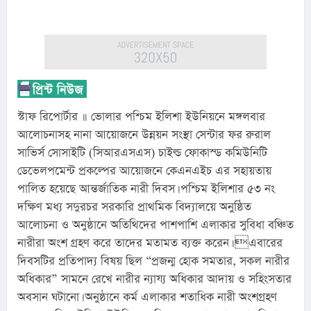
স্টাফ রিপোর্টার ॥ ভোলার পশ্চিম ইলিশা ইউনিয়নে মঙ্গলবার 
আলোচনাসহ নানা আয়োজনে উন্নয়ন সংস্থা সেন্টার ফর রুরাল 
সাভির্স সোসাইটি (সিআরএসএস) চাইল্ড ফোকাস্ড কমিউনিটি 
ডেভেলপমেন্ট প্রকল্পের আয়োজনে কেএনএইচ এর সহায়তায় 
পালিত হয়েছে আন্তর্জাতিক নারী দিবস। পশ্চিম ইলিশার ৫৩ নং 
দক্ষিণ মধ্য সদুরচর সরকারি প্রাথমিক বিদ্যালয়ে অনুষ্ঠিত 
আলোচনা ও অনুষ্ঠানে অতিথিদের পাশপাশি এলাকার সুবিধা বঞ্চিত 
নারীরা অংশ গ্রহণ করে তাদের মতামত ব্যক্ত করেন। এবারের 
দিবসটির প্রতিপাদ্য বিষয় ছিল “প্রজন্ম হোক সমতার, সকল নারীর 
অধিকার” সামনে রেখে নারীর ন্যায্য অধিকার আদায় ও সহিংসতার 
অবসান ঘটানো। অনুষ্ঠানে কর্ম এলাকার শতাধিক নারী অংশগ্রহণ 