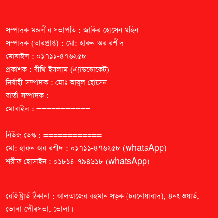
সম্পাদক মন্ডলীর সভাপতি : জাকির হোসেন মহিন
সম্পাদক (ভারপ্রাপ্ত) : মো: হারুন অর রশীদ
মোবাইল : ০১৭১১-৪৭৬২৫৮
প্রকাশক : বীথি ইসলাম (এ্যাডভোকেট)
নির্বাহী সম্পাদক : মোঃ আবুল হোসেন
বার্তা সম্পাদক : ==========
মোবাইল : ===========
নিউজ ডেস্ক : ============
মো: হারুন অর রশীদ : ০১৭১১-৪৭৬২৫৮ (whatsApp)
শরীফ হোসাইন : ০১৮১৪-৭৯৪৬১৮ (whatsApp)
রেজিষ্ট্রার্ড ঠিকানা : আলতাজের রহমান সড়ক (চরনোয়াবাদ), ৪নং ওয়ার্ড,
ভোলা পৌরসভা, ভোলা।