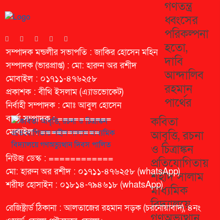
গণতন্ত্র
ধ্বংসের
পরিকল্পনা
হতো,
সম্পাদক মন্ডলীর সভাপতি : জাকির হোসেন মহিন
দাবি
সম্পাদক (ভারপ্রাপ্ত) : মো: হারুন অর রশীদ
আন্দালিব
মোবাইল : ০১৭১১-৪৭৬২৫৮
রহমান
প্রকাশক : বীথি ইসলাম (এ্যাডভোকেট)
পার্থের
নির্বাহী সম্পাদক : মোঃ আবুল হোসেন
বার্তা সম্পাদক : ==========
কবিতা
মোবাইল : ===========
আবৃত্তি, রচনা
ও চিত্রাঙ্কন
নিউজ ডেস্ক : ============
প্রতিযোগিতায়
মো: হারুন অর রশীদ : ০১৭১১-৪৭৬২৫৮ (whatsApp)
শহীদ সালাম
শরীফ হোসাইন : ০১৮১৪-৭৯৪৬১৮ (whatsApp)
মাধ্যমিক
বিদ্যালয়ে
রেজিষ্ট্রার্ড ঠিকানা : আলতাজের রহমান সড়ক (চরনোয়াবাদ), ৪নং
গণঅভ্যুত্থান