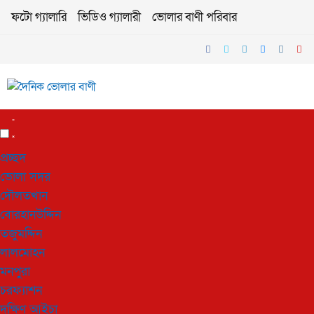
ফটো গ্যালারি
ভিডিও গ্যালারী
ভোলার বাণী পরিবার
প্রচ্ছদ
ভোলা সদর
দৌলতখান
বোরহানউদ্দিন
তজুমদ্দিন
লালমোহন
মনপুরা
চরফ্যাশন
দক্ষিণ আইচা