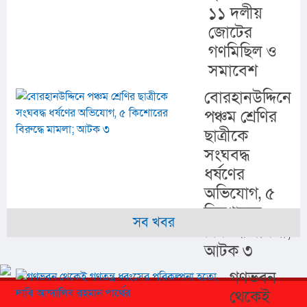
১১ দলীয়
জোটের
গণমিছিল ও
সমাবেশ
বোরহানউদ্দিনে
পঞ্চম শ্রেণির
ছাত্রীকে
সংঘবদ্ধ
ধর্ষণের
অভিযোগ, ৫
কিশোরের
সব খবর
বিরুদ্ধে মামলা;
আটক ৩
গণভবন
থেকেই