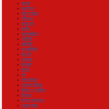
মনপুরা
চরফ্যাশন
দক্ষিণ আইচা
শশীভূষণ
দুলার হাট
জাতীয়
আন্তর্জাতিক
অর্থনীতি
রাজনীতি
আওয়ামীলীগ
বিএনপি
খেলাধুলা
ক্রিকেট
ফুটবল
ধর্ম
লাইফস্টাইল
সোশ্যাল মিডিয়া
বিজ্ঞান ও প্রযুক্তি
বিনোদন
বিশেষ প্রতিবেদন
শেয়ার বাজার