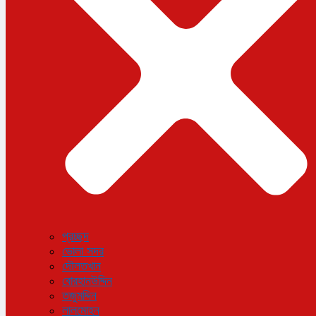
বিজ্ঞান ও প্রযুক্তি
আরও
বিনোদন
বিশেষ প্রতিবেদন
শেয়ার বাজার
বিচিত্র সংবাদ
সাক্ষাৎকার
সড়ক দুর্ঘটনা
অপরাধ
প্রচ্ছদ
ভোলা সদর
দৌলতখান
বোরহানউদ্দিন
তজুমদ্দিন
লালমোহন