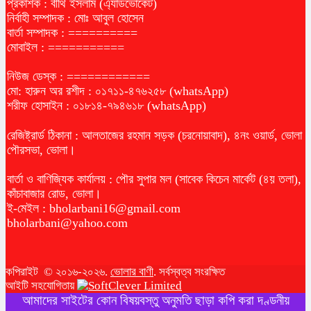
প্রকাশক : বীথি ইসলাম (এ্যাডভোকেট)
নির্বাহী সম্পাদক : মোঃ আবুল হোসেন
বার্তা সম্পাদক : ==========
মোবাইল : ===========
নিউজ ডেস্ক : ============
মো: হারুন অর রশীদ : ০১৭১১-৪৭৬২৫৮ (whatsApp)
শরীফ হোসাইন : ০১৮১৪-৭৯৪৬১৮ (whatsApp)
রেজিষ্ট্রার্ড ঠিকানা : আলতাজের রহমান সড়ক (চরনোয়াবাদ), ৪নং ওয়ার্ড, ভোলা
পৌরসভা, ভোলা।
বার্তা ও বাণিজ্যিক কার্যালয় : পৌর সুপার মল (সাবেক কিচেন মার্কেট (৪য় তলা),
কাঁচাবাজার রোড, ভোলা।
ই-মেইল :
bholarbani16@gmail.com
bholarbani@yahoo.com
কপিরাইট © ২০১৬-২০২৬.
ভোলার বাণী
. সর্বস্বত্ব সংরক্ষিত
আইটি সহযোগিতায়
আমাদের সাইটের কোন বিষয়বস্তু অনুমতি ছাড়া কপি করা দণ্ডনীয়