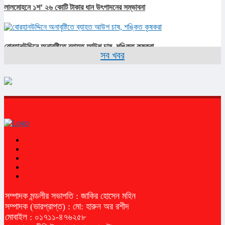
লালমোহনে ১শ’ ২৬ কোটি টাকার ধান উৎপাদনের সম্ভাবনা
বোরহানউদ্দিনে অনাবৃষ্টিতে ব্যাহত আউশ চাষ, শঙ্কিত কৃষকরা
সব খবর
সম্পাদক মন্ডলীর সভাপতি : জাকির হোসেন মহিন
সম্পাদক (ভারপ্রাপ্ত) : মো: হারুন অর রশীদ
মোবাইল : ০১৭১১-৪৭৬২৫৮