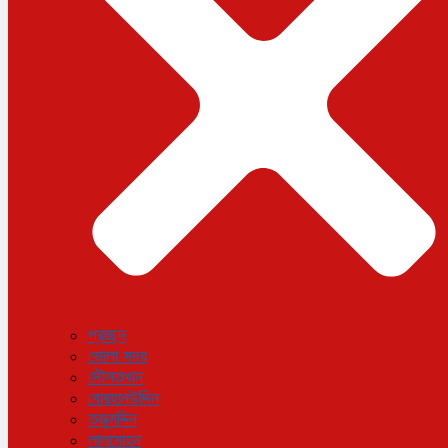
বিজ্ঞান ও প্রযুক্তি
আরও
বিনোদন
বিশেষ প্রতিবেদন
শেয়ার বাজার
বিচিত্র সংবাদ
সাক্ষাৎকার
সড়ক দুর্ঘটনা
অপরাধ
প্রচ্ছদ
ভোলা সদর
দৌলতখান
বোরহানউদ্দিন
তজুমদ্দিন
লালমোহন