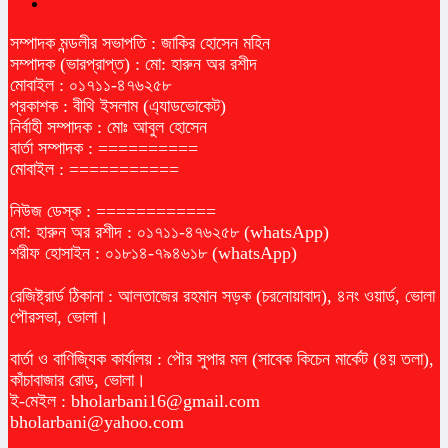
সম্পাদক মন্ডলীর সভাপতি : জাকির হোসেন মহিন
সম্পাদক (ভারপ্রাপ্ত) : মো: হারুন অর রশীদ
মোবাইল : ০১৭১১-৪৭৬২৫৮
প্রকাশক : বীথি ইসলাম (এ্যাডভোকেট)
নির্বাহী সম্পাদক : মোঃ আবুল হোসেন
বার্তা সম্পাদক : ==========
মোবাইল : ===========
নিউজ ডেস্ক : ============
মো: হারুন অর রশীদ : ০১৭১১-৪৭৬২৫৮ (whatsApp)
শরীফ হোসাইন : ০১৮১৪-৭৯৪৬১৮ (whatsApp)
রেজিষ্ট্রার্ড ঠিকানা : আলতাজের রহমান সড়ক (চরনোয়াবাদ), ৪নং ওয়ার্ড, ভোলা
পৌরসভা, ভোলা।
বার্তা ও বাণিজ্যিক কার্যালয় : পৌর সুপার মল (সাবেক কিচেন মার্কেট (৪য় তলা),
কাঁচাবাজার রোড, ভোলা।
ই-মেইল :
bholarbani16@gmail.com
bholarbani@yahoo.com