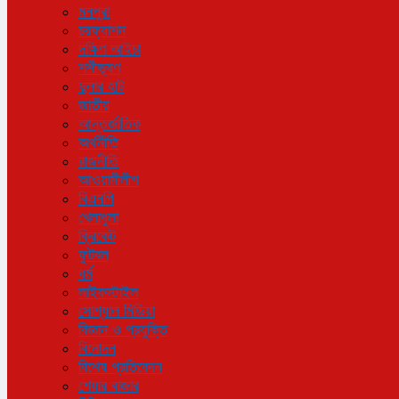
মনপুরা
চরফ্যাশন
দক্ষিণ আইচা
শশীভূষণ
দুলার হাট
জাতীয়
আন্তর্জাতিক
অর্থনীতি
রাজনীতি
আওয়ামীলীগ
বিএনপি
খেলাধুলা
ক্রিকেট
ফুটবল
ধর্ম
লাইফস্টাইল
সোশ্যাল মিডিয়া
বিজ্ঞান ও প্রযুক্তি
বিনোদন
বিশেষ প্রতিবেদন
শেয়ার বাজার