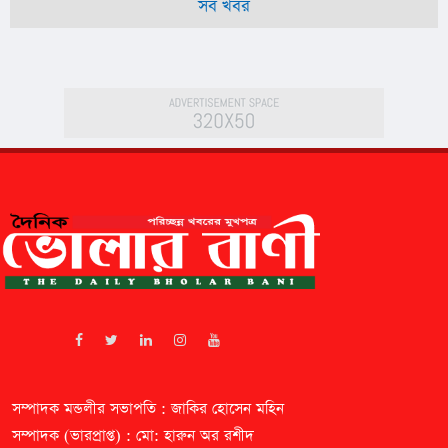
সব খবর
সম্পাদক মন্ডলীর সভাপতি : জাকির হোসেন মহিন
সম্পাদক (ভারপ্রাপ্ত) : মো: হারুন অর রশীদ