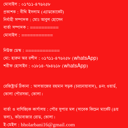
মোবাইল : ০১৭১১-৪৭৬২৫৮
প্রকাশক : বীথি ইসলাম (এ্যাডভোকেট)
নির্বাহী সম্পাদক : মোঃ আবুল হোসেন
বার্তা সম্পাদক : ==========
মোবাইল : ===========
নিউজ ডেস্ক : ============
মো: হারুন অর রশীদ : ০১৭১১-৪৭৬২৫৮ (whatsApp)
শরীফ হোসাইন : ০১৮১৪-৭৯৪৬১৮ (whatsApp)
রেজিষ্ট্রার্ড ঠিকানা : আলতাজের রহমান সড়ক (চরনোয়াবাদ), ৪নং ওয়ার্ড,
ভোলা পৌরসভা, ভোলা।
বার্তা ও বাণিজ্যিক কার্যালয় : পৌর সুপার মল (সাবেক কিচেন মার্কেট (৪য়
তলা), কাঁচাবাজার রোড, ভোলা।
ই-মেইল :
bholarbani16@gmail.com