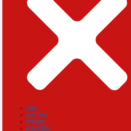
ধর্ম
লাইফস্টাইল
সোশ্যাল মিডিয়া
বিজ্ঞান ও প্রযুক্তি
আরও
বিনোদন
বিশেষ প্রতিবেদন
শেয়ার বাজার
বিচিত্র সংবাদ
সাক্ষাৎকার
সড়ক দুর্ঘটনা
অপরাধ
প্রচ্ছদ
ভোলা সদর
দৌলতখান
বোরহানউদ্দিন