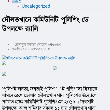
প্রচ্ছদ
Uncategorized
দৌলতখানে কমিউনিটি পুুলিশিং-ডে
উপলক্ষে র‌্যালি
রোমানুল ইসলাম সোহেব
(দৌলতখান)
প্রকাশিতঃ 26 October, 2019
‘পুলিশই জনতা, জনতাই পুলিশ ‘ এই প্রতিপাদ্য বিষয়কে 
সামনে রেখে ভোলার দৌলতখান থানা পুলিশের উদ্যোগে 
পালিত হচ্ছে কমিউনিটি পুলিশিং ডে ২০১৯ । দিবসটি 
উপলক্ষে  আজ শনিবার সকাল ১১ টায় দৌলতখান থানা 