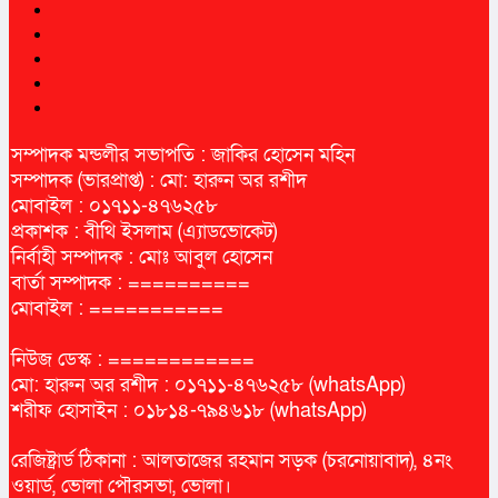
সম্পাদক মন্ডলীর সভাপতি : জাকির হোসেন মহিন
সম্পাদক (ভারপ্রাপ্ত) : মো: হারুন অর রশীদ
মোবাইল : ০১৭১১-৪৭৬২৫৮
প্রকাশক : বীথি ইসলাম (এ্যাডভোকেট)
নির্বাহী সম্পাদক : মোঃ আবুল হোসেন
বার্তা সম্পাদক : ==========
মোবাইল : ===========
নিউজ ডেস্ক : ============
মো: হারুন অর রশীদ : ০১৭১১-৪৭৬২৫৮ (whatsApp)
শরীফ হোসাইন : ০১৮১৪-৭৯৪৬১৮ (whatsApp)
রেজিষ্ট্রার্ড ঠিকানা : আলতাজের রহমান সড়ক (চরনোয়াবাদ), ৪নং
ওয়ার্ড, ভোলা পৌরসভা, ভোলা।