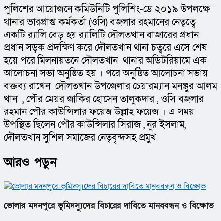
পুলিশের আয়োজনে কমিউনিটি পুলিশিং-ডে ২০১৯ উপলক্ষে 
থানার ভারপ্রাপ্ত কর্মকর্তা (ওসি) বজলার রহমানের নেতৃত্বে  
একটি র‌্যালি বেড় হয় র‌্যালিটি দৌলতখান বাজারের প্রধান 
প্রধান সড়ক প্রদক্ষিণ করে দৌলতখান থানা চত্বরে এসে শেষ 
হয়ে পরে মিলনায়তনে দৌলতখান  থানার অডিটরিয়ামে এক 
আলোচনা সভা অনুষ্ঠিত হয় । পরে অনুষ্ঠিত আলোচনা সভায় 
বক্তব্য রাখেন  দৌলতখান উপজেলার চেয়ারম্যান মনঞ্জুর আলম 
খান  , পৌর মেয়র জাকির হোসেন তালুকদার , ওসি বজলার 
রহমান পৌর কাউন্সিলার ফয়েজ উল্লাহ ফয়েজ । এ সময় 
উপস্থিত ছিলেন পৌর কাউন্সিলার সিরাজ , নুর ইসলাম,  
দৌলতখান সুশিল সমাজের নেতৃবৃন্দসহ প্রমুখ 
আরও পড়ুন
ভোলার মদনপুরে ভূমিদস্যুদের বিচারের দাবিতে মানববন্ধন ও বিক্ষোভ