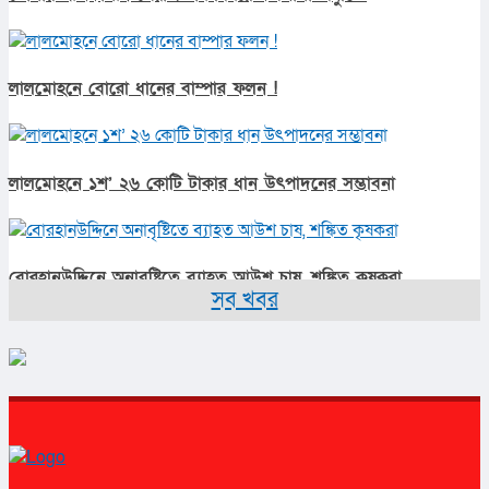
লালমোহনে বোরো ধানের বাম্পার ফলন !
লালমোহনে ১শ’ ২৬ কোটি টাকার ধান উৎপাদনের সম্ভাবনা
বোরহানউদ্দিনে অনাবৃষ্টিতে ব্যাহত আউশ চাষ, শঙ্কিত কৃষকরা
সব খবর