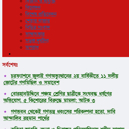
বিজ্ঞান ও প্রযুক্তি
বিনোদন
বিশেষ প্রতিবেদন
শেয়ার বাজার
বিচিত্র সংবাদ
সাক্ষাৎকার
সড়ক দুর্ঘটনা
অপরাধ
সর্বশেষঃ
চরফ্যাশনে জুলাই গণঅভ্যুত্থানের ২য় বার্ষিকীতে ১১ দলীয়
জোটের গণমিছিল ও সমাবেশ
বোরহানউদ্দিনে পঞ্চম শ্রেণির ছাত্রীকে সংঘবদ্ধ ধর্ষণের
অভিযোগ, ৫ কিশোরের বিরুদ্ধে মামলা; আটক ৩
গণভবন থেকেই গণতন্ত্র ধ্বংসের পরিকল্পনা হতো, দাবি
আন্দালিব রহমান পার্থের