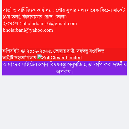
বার্তা ও বাণিজ্যিক কার্যালয় : পৌর সুপার মল (সাবেক কিচেন মার্কেট
(৪য় তলা), কাঁচাবাজার রোড, ভোলা।
ই-মেইল :
bholarbani16@gmail.com
bholarbani@yahoo.com
কপিরাইট © ২০১৬-২০২৬.
ভোলার বাণী
. সর্বস্বত্ব সংরক্ষিত
আইটি সহযোগিতায়
আমাদের সাইটের কোন বিষয়বস্তু অনুমতি ছাড়া কপি করা দণ্ডনীয়
অপরাধ।