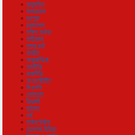
তজুমদ্দিন
লালমোহন
মনপুরা
চরফ্যাশন
দক্ষিণ আইচা
শশীভূষণ
দুলার হাট
জাতীয়
আন্তর্জাতিক
অর্থনীতি
রাজনীতি
আওয়ামীলীগ
বিএনপি
খেলাধুলা
ক্রিকেট
ফুটবল
ধর্ম
লাইফস্টাইল
সোশ্যাল মিডিয়া