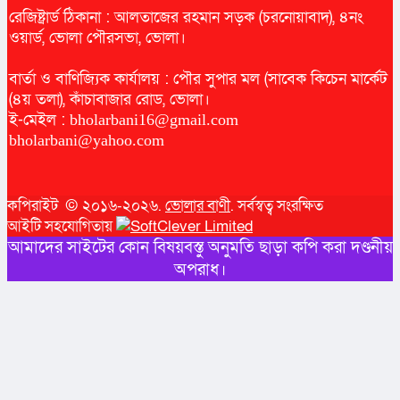
রেজিষ্ট্রার্ড ঠিকানা : আলতাজের রহমান সড়ক (চরনোয়াবাদ), ৪নং
ওয়ার্ড, ভোলা পৌরসভা, ভোলা।
বার্তা ও বাণিজ্যিক কার্যালয় : পৌর সুপার মল (সাবেক কিচেন মার্কেট
(৪য় তলা), কাঁচাবাজার রোড, ভোলা।
ই-মেইল :
bholarbani16@gmail.com
bholarbani@yahoo.com
কপিরাইট © ২০১৬-২০২৬.
ভোলার বাণী
. সর্বস্বত্ব সংরক্ষিত
আইটি সহযোগিতায়
আমাদের সাইটের কোন বিষয়বস্তু অনুমতি ছাড়া কপি করা দণ্ডনীয়
অপরাধ।