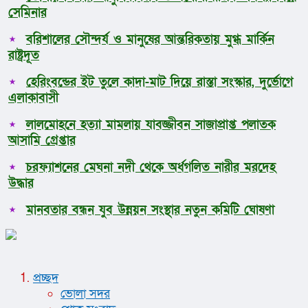
সেমিনার
বরিশালের সৌন্দর্য ও মানুষের আন্তরিকতায় মুগ্ধ মার্কিন
রাষ্ট্রদূত
হেরিংবন্ডের ইট তুলে কাদা-মাট দিয়ে রাস্তা সংস্কার, দুর্ভোগে
এলাকাবাসী
লালমোহনে হত্যা মামলায় যাবজ্জীবন সাজাপ্রাপ্ত পলাতক
আসামি গ্রেপ্তার
চরফ্যাশনের মেঘনা নদী থেকে অর্ধগলিত নারীর মরদেহ
উদ্ধার
মানবতার বন্ধন যুব উন্নয়ন সংস্থার নতুন কমিটি ঘোষণা
প্রচ্ছদ
ভোলা সদর