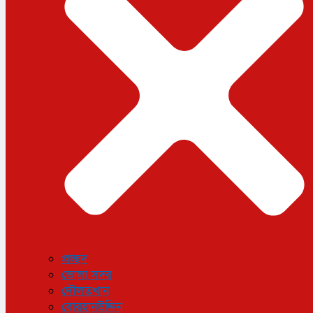
ধর্ম
লাইফস্টাইল
সোশ্যাল মিডিয়া
বিজ্ঞান ও প্রযুক্তি
আরও
বিনোদন
বিশেষ প্রতিবেদন
শেয়ার বাজার
বিচিত্র সংবাদ
সাক্ষাৎকার
সড়ক দুর্ঘটনা
অপরাধ
প্রচ্ছদ
ভোলা সদর
দৌলতখান
বোরহানউদ্দিন