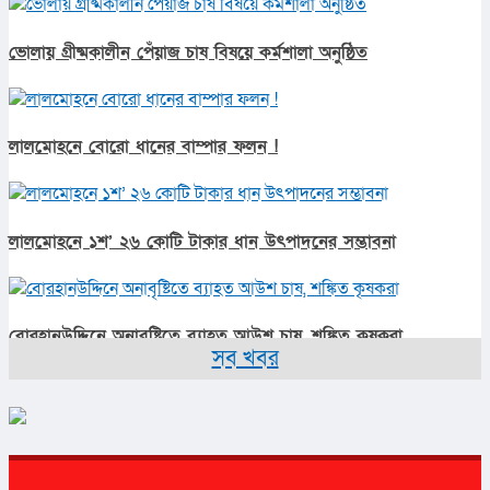
ভোলায় গ্রীষ্মকালীন পেঁয়াজ চাষ বিষয়ে কর্মশালা অনুষ্ঠিত
লালমোহনে বোরো ধানের বাম্পার ফলন !
লালমোহনে ১শ’ ২৬ কোটি টাকার ধান উৎপাদনের সম্ভাবনা
বোরহানউদ্দিনে অনাবৃষ্টিতে ব্যাহত আউশ চাষ, শঙ্কিত কৃষকরা
সব খবর