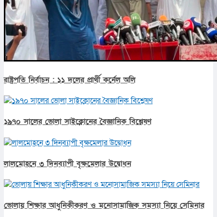
রাষ্ট্রপতি নির্বাচন : ১১ দলের প্রার্থী কর্নেল অলি
১৯৭০ সালের ভোলা সাইক্লোনের বৈজ্ঞানিক বিশ্লেষণ
লালমোহনে ৩ দিনব্যাপী বৃক্ষমেলার উদ্বোধন
ভোলায় শিক্ষার আধুনিকীকরণ ও মনোসামাজিক সমস্যা নিয়ে সেমিনার