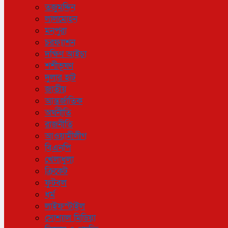
তজুমদ্দিন
লালমোহন
মনপুরা
চরফ্যাশন
দক্ষিণ আইচা
শশীভূষণ
দুলার হাট
জাতীয়
আন্তর্জাতিক
অর্থনীতি
রাজনীতি
আওয়ামীলীগ
বিএনপি
খেলাধুলা
ক্রিকেট
ফুটবল
ধর্ম
লাইফস্টাইল
সোশ্যাল মিডিয়া