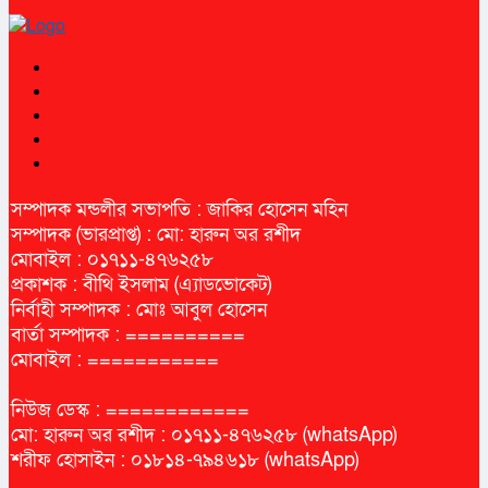
সম্পাদক মন্ডলীর সভাপতি : জাকির হোসেন মহিন
সম্পাদক (ভারপ্রাপ্ত) : মো: হারুন অর রশীদ
মোবাইল : ০১৭১১-৪৭৬২৫৮
প্রকাশক : বীথি ইসলাম (এ্যাডভোকেট)
নির্বাহী সম্পাদক : মোঃ আবুল হোসেন
বার্তা সম্পাদক : ==========
মোবাইল : ===========
নিউজ ডেস্ক : ============
মো: হারুন অর রশীদ : ০১৭১১-৪৭৬২৫৮ (whatsApp)
শরীফ হোসাইন : ০১৮১৪-৭৯৪৬১৮ (whatsApp)