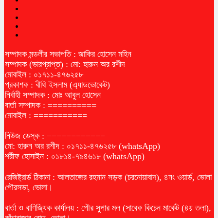
সম্পাদক মন্ডলীর সভাপতি : জাকির হোসেন মহিন
সম্পাদক (ভারপ্রাপ্ত) : মো: হারুন অর রশীদ
মোবাইল : ০১৭১১-৪৭৬২৫৮
প্রকাশক : বীথি ইসলাম (এ্যাডভোকেট)
নির্বাহী সম্পাদক : মোঃ আবুল হোসেন
বার্তা সম্পাদক : ==========
মোবাইল : ===========
নিউজ ডেস্ক : ============
মো: হারুন অর রশীদ : ০১৭১১-৪৭৬২৫৮ (whatsApp)
শরীফ হোসাইন : ০১৮১৪-৭৯৪৬১৮ (whatsApp)
রেজিষ্ট্রার্ড ঠিকানা : আলতাজের রহমান সড়ক (চরনোয়াবাদ), ৪নং ওয়ার্ড, ভোলা
পৌরসভা, ভোলা।
বার্তা ও বাণিজ্যিক কার্যালয় : পৌর সুপার মল (সাবেক কিচেন মার্কেট (৪য় তলা),