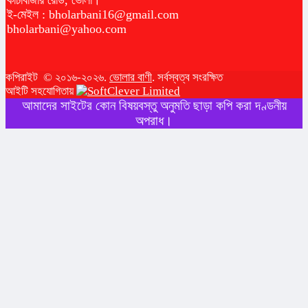
কাঁচাবাজার রোড, ভোলা।
ই-মেইল :
bholarbani16@gmail.com
bholarbani@yahoo.com
কপিরাইট © ২০১৬-২০২৬.
ভোলার বাণী
. সর্বস্বত্ব সংরক্ষিত
আইটি সহযোগিতায়
আমাদের সাইটের কোন বিষয়বস্তু অনুমতি ছাড়া কপি করা দণ্ডনীয়
অপরাধ।