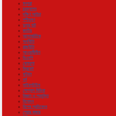
মনপুরা
চরফ্যাশন
দক্ষিণ আইচা
শশীভূষণ
দুলার হাট
জাতীয়
আন্তর্জাতিক
অর্থনীতি
রাজনীতি
আওয়ামীলীগ
বিএনপি
খেলাধুলা
ক্রিকেট
ফুটবল
ধর্ম
লাইফস্টাইল
সোশ্যাল মিডিয়া
বিজ্ঞান ও প্রযুক্তি
বিনোদন
বিশেষ প্রতিবেদন
শেয়ার বাজার