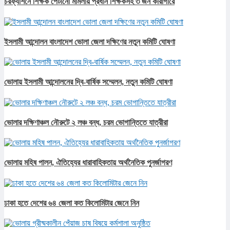
চরফ্যাশনে শিক্ষক পেটানো মামলায় প্রধান শিক্ষকসহ ৩ জন কারাগারে
ইসলামী আন্দোলন বাংলাদেশ ভোলা জেলা দক্ষিণের নতুন কমিটি ঘোষণা
ভোলায় ইসলামী আন্দোলনের দ্বি-বার্ষিক সম্মেলন, নতুন কমিটি ঘোষণা
ভোলার দক্ষিণাঞ্চল নৌরুটে ২ লঞ্চ বন্ধ, চরম ভোগান্তিতে যাত্রীরা
ভোলায় মহিষ পালন, ঐতিহ্যের ধারাবাহিকতায় অর্থনৈতিক পুনর্জাগরণ
ঢাকা হতে দেশের ৬৪ জেলা কত কিলোমিটার জেনে নিন