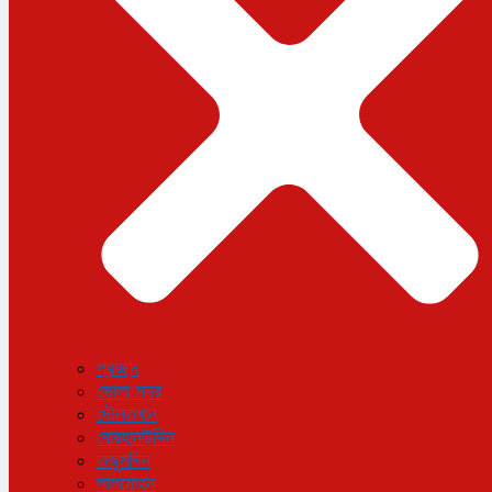
বিজ্ঞান ও প্রযুক্তি
আরও
বিনোদন
বিশেষ প্রতিবেদন
শেয়ার বাজার
বিচিত্র সংবাদ
সাক্ষাৎকার
সড়ক দুর্ঘটনা
অপরাধ
প্রচ্ছদ
ভোলা সদর
দৌলতখান
বোরহানউদ্দিন
তজুমদ্দিন
লালমোহন