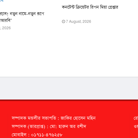
কনটেন্ট ক্রিয়েটর রিপন মিয়া গ্রেপ্তার
ে র‍্যাব! নতুন নামে-নতুন রূপে
সআরবি’
7 August, 2026
, 2026
সম্পাদক মন্ডলীর সভাপতি : জাকির হোসেন মহিন
রে
সম্পাদক (ভারপ্রাপ্ত) : মো: হারুন অর রশীদ
ওয়
মোবাইল : ০১৭১১-৪৭৬২৫৮