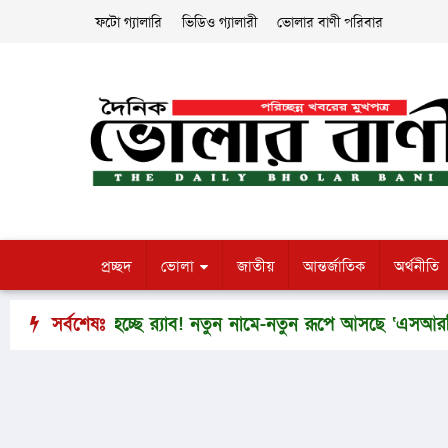
ফটো গ্যালারি
ভিডিও গ্যালারী
ভোলার বাণী পরিবার
প্রচ্ছদ
ভোলা
জাতীয়
আন্তর্জাতিক
অর্থনীতি
বিলুপ্ত হচ্ছে র‍্যাব! নতুন নামে-নতুন রূপে আসছে ‘এসআরবি’
সর্বশেষঃ