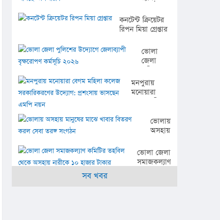
নতুন
নামে-নতুন
কনটেন্ট ক্রিয়েটর
রূপে
রিপন মিয়া গ্রেপ্তার
আসছে
‘এসআরবি’
ভোলা
জেলা
পুলিশের
উদ্যোগে
মনপুরায়
জেলাব্যাপী
মনোয়ারা
বৃক্ষরোপণ
বেগম মহিলা
কর্মসূচি
কলেজ
২০২৬
সরকারিকরণের
ভোলায়
উদ্যোগ:
অসহায়
প্রশংসায়
মানুষের
ভাসছেন এমপি
মাঝে
ভোলা জেলা
নয়ন
খাবার
সমাজকল্যাণ
বিতরণ
কমিটির
সব খবর
করল
তহবিল
সেবা
থেকে
তরঙ্গ
অসহায়
সংগঠন
নারীকে ১০
হাজার