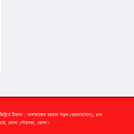
জিষ্ট্রার্ড ঠিকানা : আলতাজের রহমান সড়ক (চরনোয়াবাদ), ৪নং
ার্ড, ভোলা পৌরসভা, ভোলা।