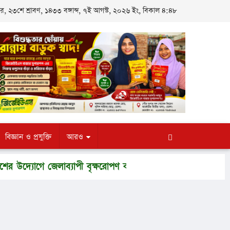
র, ২৩শে শ্রাবণ, ১৪৩৩ বঙ্গাব্দ, ৭ই আগস্ট, ২০২৬ ইং, বিকাল ৪:৪৮
বিজ্ঞান ও প্রযুক্তি
আরও
্যোগে জেলাব্যাপী বৃক্ষরোপণ কর্মসূচি ২০২৬
মনপুরায় মনোয়া