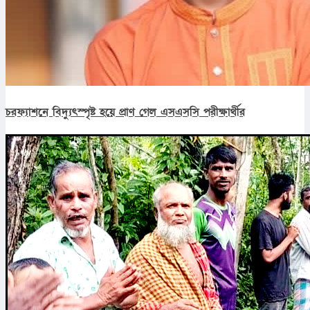
চরফ্যাশনে বিদ্যুৎস্পৃষ্ট হয়ে প্রাণ গেল এসএসসি পরীক্ষার্থীর