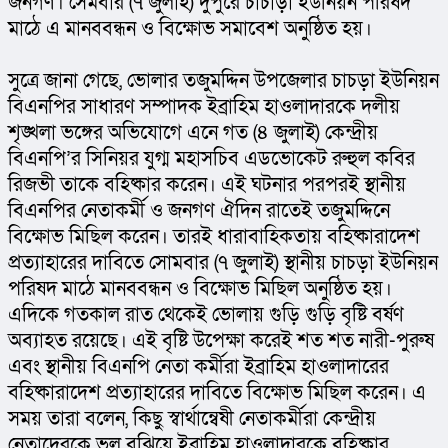
জনগণ। সেমবার (৭ জুলাই) দুপুরে চাচাড়া ইউনিয়ন পরিষদ 
মাঠে এ মানববন্ধন ও বিক্ষোভ সমাবেশ অনুষ্ঠিত হয়।
সুত্রে জানা গেছে, ভোলার তজুমদ্দিন উপজেলার চাচড়া ইউনিয়ন 
বিএনপির সাধারণ সম্পাদক ইব্রাহিম হাওলাদারকে দলীয় 
শৃঙ্খলা ভঙ্গের অভিযোগে এনে গত (৪ জুলাই) কেন্দ্রীয় 
বিএনপি’র সিনিয়র যুগ্ম মহাসচিব এডভোকেট রুহুল কবির 
রিজভী তাকে বহিষ্কার করেন। এই ঘটনার পরপরই স্থানীয় 
বিএনপির নেতাকর্মী ও জনগণ ঐদিন রাতেই তজুমদ্দিনে 
বিক্ষোভ মিছিল করেন। তারই ধারাবাহিকতায় বহিষ্কারাদেশ 
প্রত্যাহারের দাবিতে সোমবার (৭ জুলাই) স্থানীয় চাচড়া ইউনিয়ন 
পরিষদ মাঠে মানববন্ধন ও বিক্ষোভ মিছিল অনুষ্ঠিত হয়। 
এদিকে গতকাল রাত থেকেই ভোলায় গুড়ি গুড়ি বৃষ্টি বর্ষণ 
অব্যাহত রয়েছে। এই বৃষ্টি উপেক্ষা করেই শত শত নারী-পুরুষ 
এবং স্থানীয় বিএনপি নেতা কর্মীরা ইব্রাহিম হাওলাদারের 
বহিষ্কারাদেশ প্রত্যাহারের দাবিতে বিক্ষোভ মিছিল করেন। এ 
সময় তারা বলেন, কিছু স্বার্থান্বেষী নেতাকর্মীরা কেন্দ্রীয় 
নেতাদেরকে ভুল বুঝিয়ে ইব্রাহিম হাওলাদারকে বহিষ্কার 