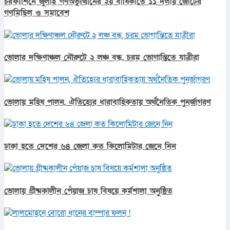
চরফ্যাশনে জুলাই গণঅভ্যুত্থানের ২য় বার্ষিকীতে ১১ দলীয় জোটের
গণমিছিল ও সমাবেশ
ভোলার দক্ষিণাঞ্চল নৌরুটে ২ লঞ্চ বন্ধ, চরম ভোগান্তিতে যাত্রীরা
ভোলায় মহিষ পালন, ঐতিহ্যের ধারাবাহিকতায় অর্থনৈতিক পুনর্জাগরণ
ঢাকা হতে দেশের ৬৪ জেলা কত কিলোমিটার জেনে নিন
ভোলায় গ্রীষ্মকালীন পেঁয়াজ চাষ বিষয়ে কর্মশালা অনুষ্ঠিত