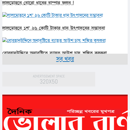
লালমোহনে বোরো ধানের বাম্পার ফলন !
লালমোহনে ১শ’ ২৬ কোটি টাকার ধান উৎপাদনের সম্ভাবনা
বোরহানউদ্দিনে অনাবৃষ্টিতে ব্যাহত আউশ চাষ, শঙ্কিত কৃষকরা
সব খবর