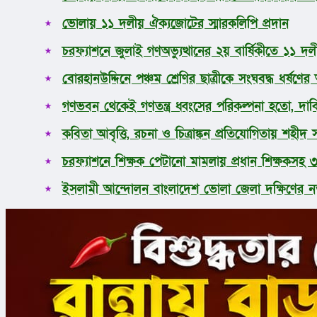
আরও
ভোলায় ১১ দলীয় ঐক্যজোটের স্মারকলিপি প্রদান
চরফ্যাশনে জুলাই গণঅভ্যুত্থানের ২য় বার্ষিকীতে ১১
বোরহানউদ্দিনে পঞ্চম শ্রেণির ছাত্রীকে সংঘবদ্ধ ধর্ষ
গণভবন থেকেই গণতন্ত্র ধ্বংসের পরিকল্পনা হতো, দাবি
কবিতা আবৃত্তি, রচনা ও চিত্রাঙ্কন প্রতিযোগিতায় শহীদ
চরফ্যাশনে শিক্ষক পেটানো মামলায় প্রধান শিক্ষকসহ 
ইসলামী আন্দোলন বাংলাদেশ ভোলা জেলা দক্ষিণের ন