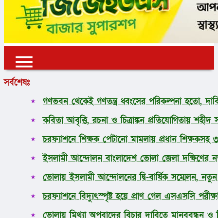
✕
✕
✕
সর্বশেষঃ
প্রচ্ছদ
গণভবন থেকেই গণতন্ত্র ধ্বংসের পরিকল্পনা হতো, দাবি
ভোলা
কবিতা আবৃত্তি, রচনা ও চিত্রাঙ্কন প্রতিযোগিতায় শহীদ
জাতীয়
আন্তর্জাতিক
চরফ্যাশনে শিক্ষক পেটানো মামলায় প্রধান শিক্ষকসহ 
অর্থনীতি
রাজনীতি
ইসলামী আন্দোলন বাংলাদেশ ভোলা জেলা দক্ষিণের ন
খেলাধুলা
ভোলায় ইসলামী আন্দোলনের দ্বি-বার্ষিক সম্মেলন, নতু
ধর্ম
লাইফস্টাইল
চরফ্যাশনে বিদ্যুৎস্পৃষ্ট হয়ে প্রাণ গেল এসএসসি পরীক্ষার
সোশ্যাল মিডিয়া
বিজ্ঞান ও প্রযুক্তি
ভোলায় মিথ্যা অপবাদের বিচার দাবিতে মানববন্ধন ও 