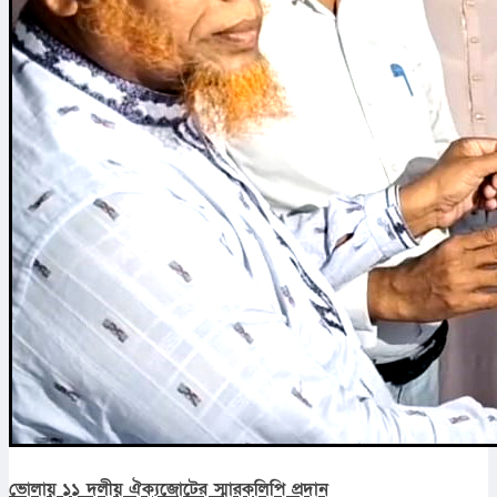
ভোলায় ১১ দলীয় ঐক্যজোটের স্মারকলিপি প্রদান