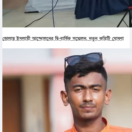
ভোলায় ইসলামী আন্দোলনের দ্বি-বার্ষিক সম্মেলন, নতুন কমিটি ঘোষণা