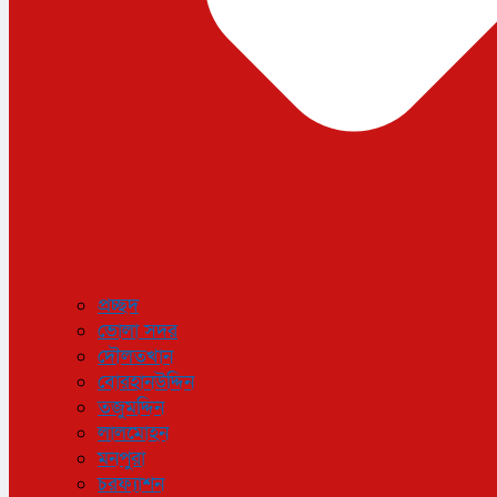
প্রচ্ছদ
ভোলা সদর
দৌলতখান
বোরহানউদ্দিন
তজুমদ্দিন
লালমোহন
মনপুরা
চরফ্যাশন