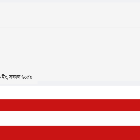
২৬ ইং, সকাল ৬:৫৯