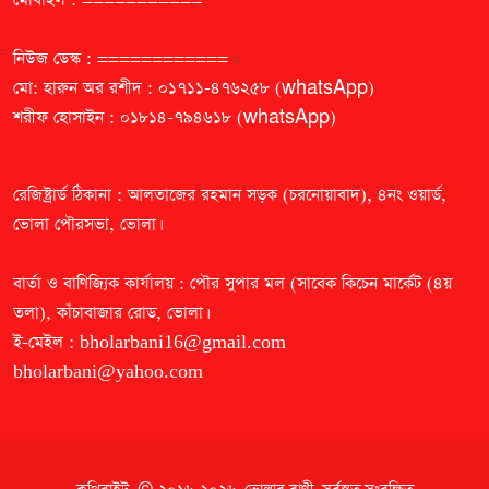
নিউজ ডেস্ক : ============
মো: হারুন অর রশীদ : ০১৭১১-৪৭৬২৫৮ (whatsApp)
শরীফ হোসাইন : ০১৮১৪-৭৯৪৬১৮ (whatsApp)
রেজিষ্ট্রার্ড ঠিকানা : আলতাজের রহমান সড়ক (চরনোয়াবাদ), ৪নং ওয়ার্ড,
ভোলা পৌরসভা, ভোলা।
বার্তা ও বাণিজ্যিক কার্যালয় : পৌর সুপার মল (সাবেক কিচেন মার্কেট (৪য়
তলা), কাঁচাবাজার রোড, ভোলা।
ই-মেইল :
bholarbani16@gmail.com
bholarbani@yahoo.com