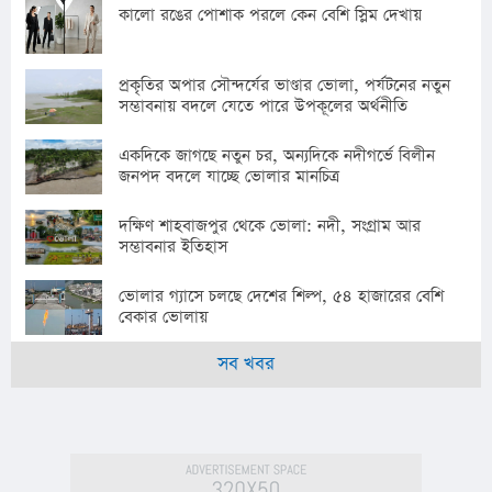
কালো রঙের পোশাক পরলে কেন বেশি স্লিম দেখায়
প্রকৃতির অপার সৌন্দর্যের ভাণ্ডার ভোলা, পর্যটনের নতুন
সম্ভাবনায় বদলে যেতে পারে উপকূলের অর্থনীতি
একদিকে জাগছে নতুন চর, অন্যদিকে নদীগর্ভে বিলীন
জনপদ বদলে যাচ্ছে ভোলার মানচিত্র
দক্ষিণ শাহবাজপুর থেকে ভোলা: নদী, সংগ্রাম আর
সম্ভাবনার ইতিহাস
ভোলার গ্যাসে চলছে দেশের শিল্প, ৫৪ হাজারের বেশি
বেকার ভোলায়
সব খবর