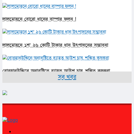
লালমোহনে বোরো ধানের বাম্পার ফলন !
লালমোহনে ১শ’ ২৬ কোটি টাকার ধান উৎপাদনের সম্ভাবনা
বোরহানউদ্দিনে অনাবৃষ্টিতে ব্যাহত আউশ চাষ, শঙ্কিত কৃষকরা
সব খবর