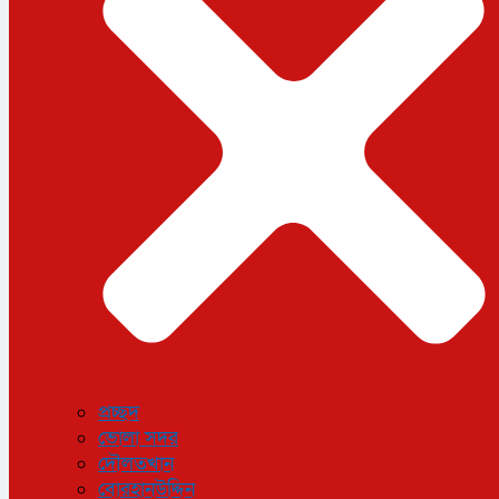
ধর্ম
লাইফস্টাইল
সোশ্যাল মিডিয়া
বিজ্ঞান ও প্রযুক্তি
আরও
বিনোদন
বিশেষ প্রতিবেদন
শেয়ার বাজার
বিচিত্র সংবাদ
সাক্ষাৎকার
সড়ক দুর্ঘটনা
অপরাধ
প্রচ্ছদ
ভোলা সদর
দৌলতখান
বোরহানউদ্দিন