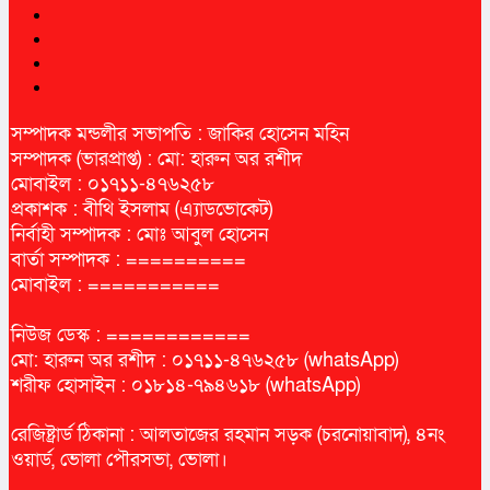
সম্পাদক মন্ডলীর সভাপতি : জাকির হোসেন মহিন
সম্পাদক (ভারপ্রাপ্ত) : মো: হারুন অর রশীদ
মোবাইল : ০১৭১১-৪৭৬২৫৮
প্রকাশক : বীথি ইসলাম (এ্যাডভোকেট)
নির্বাহী সম্পাদক : মোঃ আবুল হোসেন
বার্তা সম্পাদক : ==========
মোবাইল : ===========
নিউজ ডেস্ক : ============
মো: হারুন অর রশীদ : ০১৭১১-৪৭৬২৫৮ (whatsApp)
শরীফ হোসাইন : ০১৮১৪-৭৯৪৬১৮ (whatsApp)
রেজিষ্ট্রার্ড ঠিকানা : আলতাজের রহমান সড়ক (চরনোয়াবাদ), ৪নং
ওয়ার্ড, ভোলা পৌরসভা, ভোলা।