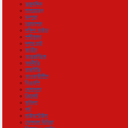
তজুমদ্দিন
লালমোহন
মনপুরা
চরফ্যাশন
দক্ষিণ আইচা
শশীভূষণ
দুলার হাট
জাতীয়
আন্তর্জাতিক
অর্থনীতি
রাজনীতি
আওয়ামীলীগ
বিএনপি
খেলাধুলা
ক্রিকেট
ফুটবল
ধর্ম
লাইফস্টাইল
সোশ্যাল মিডিয়া