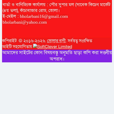
বার্তা ও বাণিজ্যিক কার্যালয় : পৌর সুপার মল (সাবেক কিচেন মার্কেট
(৪য় তলা), কাঁচাবাজার রোড, ভোলা।
ই-মেইল :
bholarbani16@gmail.com
bholarbani@yahoo.com
কপিরাইট © ২০১৬-২০২৬.
ভোলার বাণী
. সর্বস্বত্ব সংরক্ষিত
আইটি সহযোগিতায়
আমাদের সাইটের কোন বিষয়বস্তু অনুমতি ছাড়া কপি করা দণ্ডনীয়
অপরাধ।