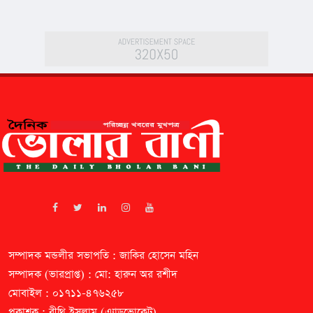
সম্পাদক মন্ডলীর সভাপতি : জাকির হোসেন মহিন
সম্পাদক (ভারপ্রাপ্ত) : মো: হারুন অর রশীদ
মোবাইল : ০১৭১১-৪৭৬২৫৮
প্রকাশক : বীথি ইসলাম (এ্যাডভোকেট)