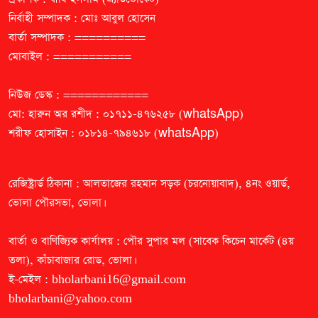
নির্বাহী সম্পাদক : মোঃ আবুল হোসেন
বার্তা সম্পাদক : ==========
মোবাইল : ===========
নিউজ ডেস্ক : ============
মো: হারুন অর রশীদ : ০১৭১১-৪৭৬২৫৮ (whatsApp)
শরীফ হোসাইন : ০১৮১৪-৭৯৪৬১৮ (whatsApp)
রেজিষ্ট্রার্ড ঠিকানা : আলতাজের রহমান সড়ক (চরনোয়াবাদ), ৪নং ওয়ার্ড,
ভোলা পৌরসভা, ভোলা।
বার্তা ও বাণিজ্যিক কার্যালয় : পৌর সুপার মল (সাবেক কিচেন মার্কেট (৪য়
তলা), কাঁচাবাজার রোড, ভোলা।
ই-মেইল :
bholarbani16@gmail.com
bholarbani@yahoo.com