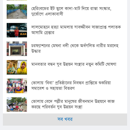
হেরিংবন্ডের ইট তুলে কাদা-মাট দিয়ে রাস্তা সংস্কার,
দুর্ভোগে এলাকাবাসী
লালমোহনে হত্যা মামলায় যাবজ্জীবন সাজাপ্রাপ্ত পলাতক
আসামি গ্রেপ্তার
চরফ্যাশনের মেঘনা নদী থেকে অর্ধগলিত নারীর মরদেহ
উদ্ধার
মানবতার বন্ধন যুব উন্নয়ন সংস্থার নতুন কমিটি ঘোষণা
ভোলায় ‘বিবা’ প্রতিষ্ঠানের নিবন্ধন প্রাপ্তিতে শুকরিয়া
সমাবেশ ও সহায়তা বিতরণ
ভোলায় বেদে পল্লীর মানুষের জীবনমান উন্নয়নে কাজ
করছে পরিবর্তন যুব উন্নয়ন সংস্থা
সব খবর