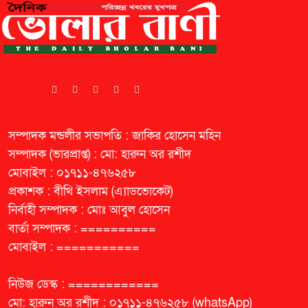
সম্পাদক মন্ডলীর সভাপতি : জাকির হোসেন মহিন
সম্পাদক (ভারপ্রাপ্ত) : মো: হারুন অর রশীদ
মোবাইল : ০১৭১১-৪৭৬২৫৮
প্রকাশক : বীথি ইসলাম (এ্যাডভোকেট)
নির্বাহী সম্পাদক : মোঃ আবুল হোসেন
বার্তা সম্পাদক : ==========
মোবাইল : ===========
নিউজ ডেস্ক : ============
মো: হারুন অর রশীদ : ০১৭১১-৪৭৬২৫৮ (whatsApp)