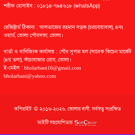
শরীফ হোসাইন : ০১৮১৪-৭৯৪৬১৮ (whatsApp)
রেজিষ্ট্রার্ড ঠিকানা : আলতাজের রহমান সড়ক (চরনোয়াবাদ), ৪নং
ওয়ার্ড, ভোলা পৌরসভা, ভোলা।
বার্তা ও বাণিজ্যিক কার্যালয় : পৌর সুপার মল (সাবেক কিচেন মার্কেট
(৪য় তলা), কাঁচাবাজার রোড, ভোলা।
ই-মেইল :
bholarbani16@gmail.com
bholarbani@yahoo.com
কপিরাইট © ২০১৬-২০২৬.
ভোলার বাণী
. সর্বস্বত্ব সংরক্ষিত
আইটি সহযোগিতায়