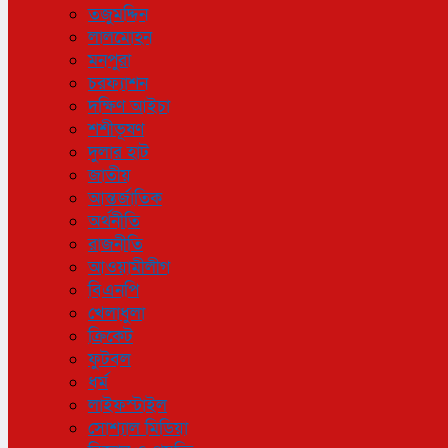
তজুমদ্দিন
লালমোহন
মনপুরা
চরফ্যাশন
দক্ষিণ আইচা
শশীভূষণ
দুলার হাট
জাতীয়
আন্তর্জাতিক
অর্থনীতি
রাজনীতি
আওয়ামীলীগ
বিএনপি
খেলাধুলা
ক্রিকেট
ফুটবল
ধর্ম
লাইফস্টাইল
সোশ্যাল মিডিয়া