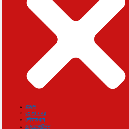
ধর্ম
লাইফস্টাইল
সোশ্যাল মিডিয়া
বিজ্ঞান ও প্রযুক্তি
আরও
বিনোদন
বিশেষ প্রতিবেদন
শেয়ার বাজার
বিচিত্র সংবাদ
সাক্ষাৎকার
সড়ক দুর্ঘটনা
অপরাধ
প্রচ্ছদ
ভোলা সদর
দৌলতখান
বোরহানউদ্দিন