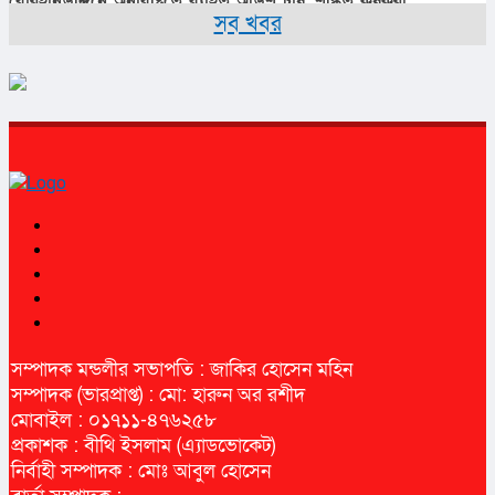
বোরহানউদ্দিনে অনাবৃষ্টিতে ব্যাহত আউশ চাষ, শঙ্কিত কৃষকরা
সব খবর
সম্পাদক মন্ডলীর সভাপতি : জাকির হোসেন মহিন
সম্পাদক (ভারপ্রাপ্ত) : মো: হারুন অর রশীদ
মোবাইল : ০১৭১১-৪৭৬২৫৮
প্রকাশক : বীথি ইসলাম (এ্যাডভোকেট)
নির্বাহী সম্পাদক : মোঃ আবুল হোসেন