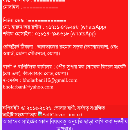
বার্তা সম্পাদক : ==========
মোবাইল : ===========
নিউজ ডেস্ক : ============
মো: হারুন অর রশীদ : ০১৭১১-৪৭৬২৫৮ (whatsApp)
শরীফ হোসাইন : ০১৮১৪-৭৯৪৬১৮ (whatsApp)
রেজিষ্ট্রার্ড ঠিকানা : আলতাজের রহমান সড়ক (চরনোয়াবাদ), ৪নং
ওয়ার্ড, ভোলা পৌরসভা, ভোলা।
বার্তা ও বাণিজ্যিক কার্যালয় : পৌর সুপার মল (সাবেক কিচেন মার্কেট
(৪য় তলা), কাঁচাবাজার রোড, ভোলা।
ই-মেইল :
bholarbani16@gmail.com
bholarbani@yahoo.com
কপিরাইট © ২০১৬-২০২৬.
ভোলার বাণী
. সর্বস্বত্ব সংরক্ষিত
আইটি সহযোগিতায়
আমাদের সাইটের কোন বিষয়বস্তু অনুমতি ছাড়া কপি করা দণ্ডনীয়
অপরাধ।