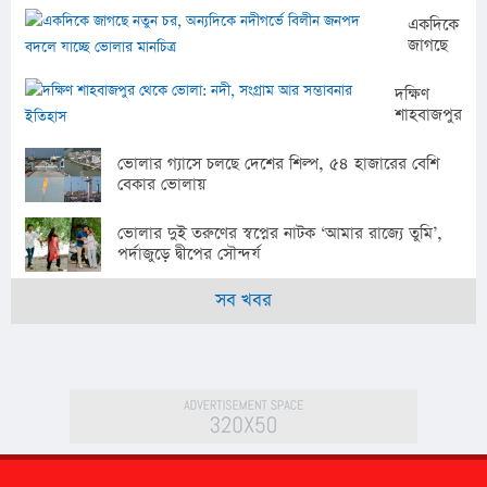
একদিকে
জাগছে
নতুন
চর,
দক্ষিণ
অন্যদিকে
শাহবাজপুর
নদীগর্ভে
থেকে
বিলীন
ভোলা:
ভোলার গ্যাসে চলছে দেশের শিল্প, ৫৪ হাজারের বেশি
জনপদ
নদী,
বেকার ভোলায়
বদলে
সংগ্রাম
যাচ্ছে
আর
ভোলার
ভোলার দুই তরুণের স্বপ্নের নাটক ‘আমার রাজ্যে তুমি’,
সম্ভাবনার
মানচিত্র
পর্দাজুড়ে দ্বীপের সৌন্দর্য
ইতিহাস
সব খবর