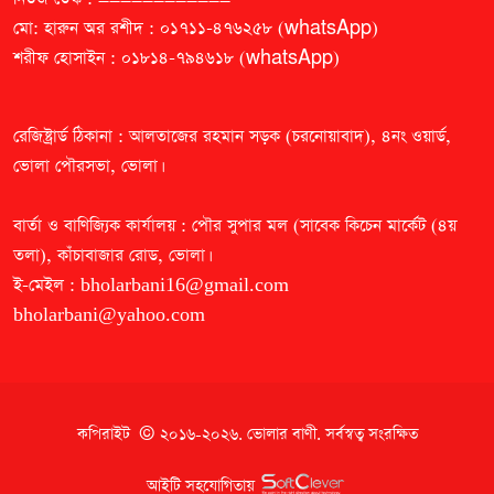
মো: হারুন অর রশীদ : ০১৭১১-৪৭৬২৫৮ (whatsApp)
শরীফ হোসাইন : ০১৮১৪-৭৯৪৬১৮ (whatsApp)
রেজিষ্ট্রার্ড ঠিকানা : আলতাজের রহমান সড়ক (চরনোয়াবাদ), ৪নং ওয়ার্ড,
ভোলা পৌরসভা, ভোলা।
বার্তা ও বাণিজ্যিক কার্যালয় : পৌর সুপার মল (সাবেক কিচেন মার্কেট (৪য়
তলা), কাঁচাবাজার রোড, ভোলা।
ই-মেইল :
bholarbani16@gmail.com
bholarbani@yahoo.com
কপিরাইট © ২০১৬-২০২৬.
ভোলার বাণী
. সর্বস্বত্ব সংরক্ষিত
আইটি সহযোগিতায়