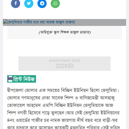
(অভিযুক্ত স্কুল শিক্ষক তাজুল ডাক্তার)
দ্বীপজেলা ভোলার এক সময়ের বিচ্ছিন ইউনিয়ন ছিলো ভেলুমিয়া। 
ভোলার গণমানুষের নেতা সাবেক শিল্প ও বাণিজ্যমন্ত্রী আলহাজ্ব 
তোফায়েল আহমেদ এমপি বিচ্ছিন ইউনিয়ন ভেলুমিয়াকে আজ 
শিল্প নগরী হিসেবে গড়ে তুলছেন। আর সেই ভেলুমিয়া ইউনিয়নের 
৪নং ওয়ার্ডের গাজীর চর নামক জায়গায় দীর্ঘ বছর ধরে বাড়ী-ঘর 
করে বসবাস করে আসছেন কয়েকটি হতদরিদ্র পরিবার। সেই দরিদ্র 