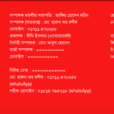
সম্পাদক মন্ডলীর সভাপতি : জাকির হোসেন মহিন
র
সম্পাদক (ভারপ্রাপ্ত) : মো: হারুন অর রশীদ
৪
মোবাইল : ০১৭১১-৪৭৬২৫৮
প্রকাশক : বীথি ইসলাম (এ্যাডভোকেট)
বা
নির্বাহী সম্পাদক : মোঃ আবুল হোসেন
ক
বার্তা সম্পাদক : ==========
ই
মোবাইল : ===========
b
নিউজ ডেস্ক : ============
মো: হারুন অর রশীদ : ০১৭১১-৪৭৬২৫৮
(whatsApp)
শরীফ হোসাইন : ০১৮১৪-৭৯৪৬১৮ (whatsApp)