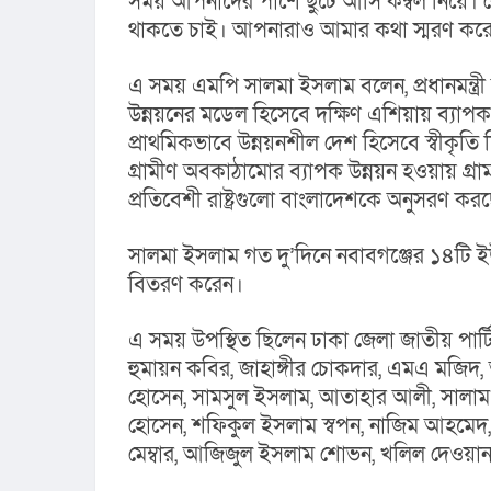
সময় আপনাদের পাশে ছুটে আসি কম্বল নিয়ে। কো
থাকতে চাই। আপনারাও আমার কথা স্মরণ করে
এ সময় এমপি সালমা ইসলাম বলেন, প্রধানমন্ত্রী বঙ
উন্নয়নের মডেল হিসেবে দক্ষিণ এশিয়ায় ব্যাপ
প্রাথমিকভাবে উন্নয়নশীল দেশ হিসেবে স্বীকৃতি দিয়ে
গ্রামীণ অবকাঠামোর ব্যাপক উন্নয়ন হওয়ায় গ্রাম
প্রতিবেশী রাষ্ট্রগুলো বাংলাদেশকে অনুসরণ 
সালমা ইসলাম গত দু’দিনে নবাবগঞ্জের ১৪টি ইউন
বিতরণ করেন।
এ সময় উপস্থিত ছিলেন ঢাকা জেলা জাতীয় পার্টি
হুমায়ন কবির, জাহাঙ্গীর চোকদার, এমএ মজিদ, 
হোসেন, সামসুল ইসলাম, আতাহার আলী, সালাম মোল
হোসেন, শফিকুল ইসলাম স্বপন, নাজিম আহমেদ, ন
মেম্বার, আজিজুল ইসলাম শোভন, খলিল দেওয়ান, 