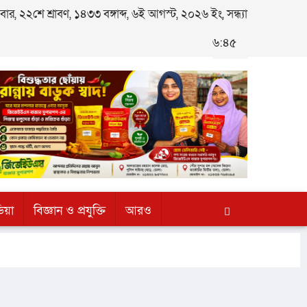
র, ২২শে শ্রাবণ, ১৪৩৩ বঙ্গাব্দ, ৬ই আগস্ট, ২০২৬ ইং, সন্ধ্যা
৬:৪৫
িয়া
বিজ্ঞান ও প্রযুক্তি
আরও