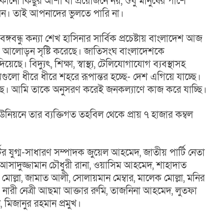
নো কিছুর আশা বা প্রয়োজনে নয়, শুধু মানুষের পাশে 
ন। তাই আপনাদের ভুলতে পারি না।
্গবন্ধু কন্যা শেখ হাসিনার সার্বিক প্রচেষ্টায় বাংলাদেশ আজ 
ক আলোড়ন সৃষ্টি করেছে। জাতিসংঘ বাংলাদেশকে 
ছে। বিদ্যুৎ, শিক্ষা, স্বাস্থ্য, টেলিযোগাযোগ ব্যবস্থাসহ 
গুলো ধীরে ধীরে শহরে রূপান্তর হচ্ছে- দেশ এগিয়ে যাচ্ছে। 
করছে। আমি তাকে অনুসরণ করেই জনকল্যাণে কাজ করে যাচ্ছি।
িয়নে তার ব্যক্তিগত তহবিল থেকে প্রায় ৭ হাজার কম্বল 
র যুগ্ম-সাধারণ সম্পাদক জুয়েল আহমেদ, জাতীয় পার্টি নেতা 
আসাদুজ্জামান চৌধুরী রানা, ওয়াসিম আহমেদ, শাহাদাত 
্লা, জামাত আলী, সোলায়মান মেম্বার, মালেক মোল্লা, মনির 
ারী নেত্রী আছমা আক্তার রুমি, তাজনিনা আহমেদ, লুতফা 
মিজানুর রহমান প্রমুখ।