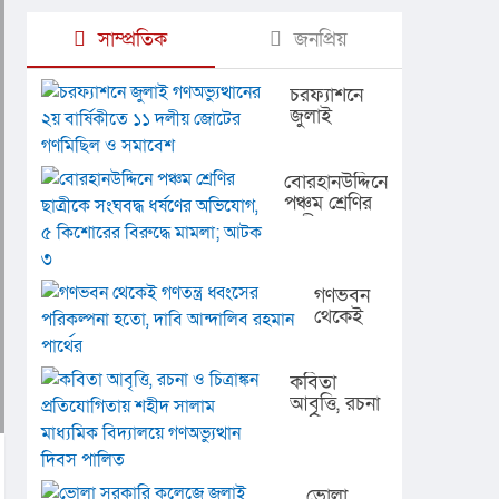
সাম্প্রতিক
জনপ্রিয়
চরফ্যাশনে
জুলাই
গণঅভ্যুত্থানের
২য় বার্ষিকীতে
১১ দলীয়
বোরহানউদ্দিনে
জোটের
পঞ্চম শ্রেণির
গণমিছিল ও
ছাত্রীকে
সমাবেশ
সংঘবদ্ধ
ধর্ষণের
অভিযোগ, ৫
গণভবন
কিশোরের
থেকেই
বিরুদ্ধে
গণতন্ত্র
মামলা; আটক
ধ্বংসের
৩
পরিকল্পনা
কবিতা
হতো,
আবৃত্তি, রচনা
দাবি
ও চিত্রাঙ্কন
আন্দালিব
প্রতিযোগিতায়
রহমান
শহীদ সালাম
পার্থের
মাধ্যমিক
ভোলা