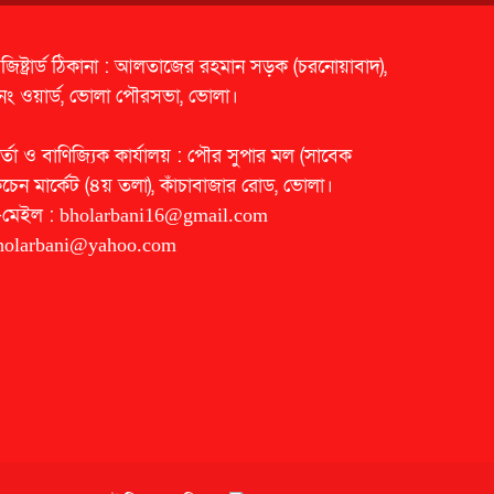
েজিষ্ট্রার্ড ঠিকানা : আলতাজের রহমান সড়ক (চরনোয়াবাদ),
নং ওয়ার্ড, ভোলা পৌরসভা, ভোলা।
র্তা ও বাণিজ্যিক কার্যালয় : পৌর সুপার মল (সাবেক
িচেন মার্কেট (৪য় তলা), কাঁচাবাজার রোড, ভোলা।
-মেইল :
bholarbani16@gmail.com
holarbani@yahoo.com