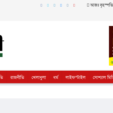
আজঃ বৃহস্পতিবা
তি
রাজনীতি
খেলাধুলা
ধর্ম
লাইফস্টাইল
সোশ্যাল মিড