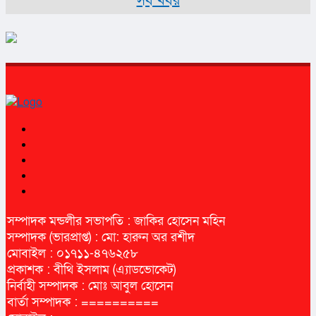
সব খবর
সম্পাদক মন্ডলীর সভাপতি : জাকির হোসেন মহিন
সম্পাদক (ভারপ্রাপ্ত) : মো: হারুন অর রশীদ
মোবাইল : ০১৭১১-৪৭৬২৫৮
প্রকাশক : বীথি ইসলাম (এ্যাডভোকেট)
নির্বাহী সম্পাদক : মোঃ আবুল হোসেন
বার্তা সম্পাদক : ==========