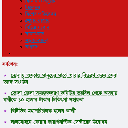
বিজ্ঞান ও প্রযুক্তি
বিনোদন
বিশেষ প্রতিবেদন
শেয়ার বাজার
বিচিত্র সংবাদ
সাক্ষাৎকার
সড়ক দুর্ঘটনা
অপরাধ
সর্বশেষঃ
ভোলায় অসহায় মানুষের মাঝে খাবার বিতরণ করল সেবা
তরঙ্গ সংগঠন
ভোলা জেলা সমাজকল্যাণ কমিটির তহবিল থেকে অসহায়
নারীকে ১০ হাজার টাকার চিকিৎসা সহায়তা
বিটিভির মহাপরিচালক হলেন কাজী
লালমোহনে ফেয়ার ডায়াগনস্টিক সেন্টারের উদ্বোধন