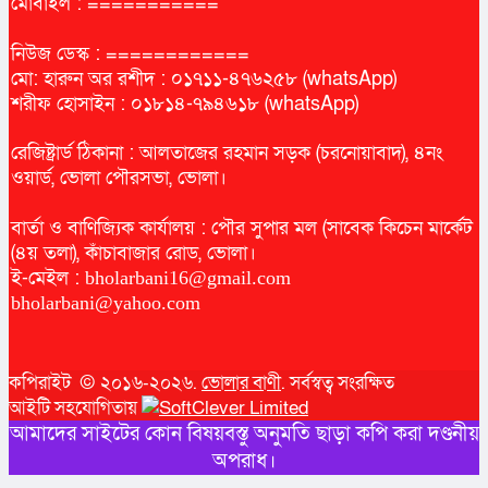
মোবাইল : ===========
নিউজ ডেস্ক : ============
মো: হারুন অর রশীদ : ০১৭১১-৪৭৬২৫৮ (whatsApp)
শরীফ হোসাইন : ০১৮১৪-৭৯৪৬১৮ (whatsApp)
রেজিষ্ট্রার্ড ঠিকানা : আলতাজের রহমান সড়ক (চরনোয়াবাদ), ৪নং
ওয়ার্ড, ভোলা পৌরসভা, ভোলা।
বার্তা ও বাণিজ্যিক কার্যালয় : পৌর সুপার মল (সাবেক কিচেন মার্কেট
(৪য় তলা), কাঁচাবাজার রোড, ভোলা।
ই-মেইল :
bholarbani16@gmail.com
bholarbani@yahoo.com
কপিরাইট © ২০১৬-২০২৬.
ভোলার বাণী
. সর্বস্বত্ব সংরক্ষিত
আইটি সহযোগিতায়
আমাদের সাইটের কোন বিষয়বস্তু অনুমতি ছাড়া কপি করা দণ্ডনীয়
অপরাধ।