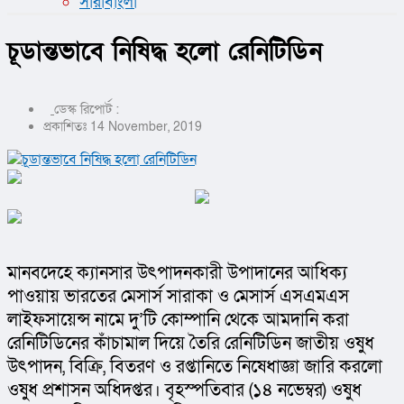
সারাবাংলা
চূডান্তভাবে নিষিদ্ধ হলো রেনিটিডিন
ডেস্ক রিপোর্ট :
প্রকাশিতঃ 14 November, 2019
মানবদেহে ক্যানসার উৎপাদনকারী উপাদানের আধিক্য 
পাওয়ায় ভারতের মেসার্স সারাকা ও মেসার্স এসএমএস 
লাইফসায়েন্স নামে দু’টি কোম্পানি থেকে আমদানি করা 
রেনিটিডিনের কাঁচামাল দিয়ে তৈরি রেনিটিডিন জাতীয় ওষুধ 
উৎপাদন, বিক্রি, বিতরণ ও রপ্তানিতে নিষেধাজ্ঞা জারি করলো 
ওষুধ প্রশাসন অধিদপ্তর। বৃহস্পতিবার (১৪ নভেম্বর) ওষুধ 