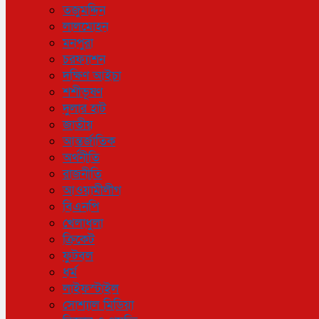
তজুমদ্দিন
লালমোহন
মনপুরা
চরফ্যাশন
দক্ষিণ আইচা
শশীভূষণ
দুলার হাট
জাতীয়
আন্তর্জাতিক
অর্থনীতি
রাজনীতি
আওয়ামীলীগ
বিএনপি
খেলাধুলা
ক্রিকেট
ফুটবল
ধর্ম
লাইফস্টাইল
সোশ্যাল মিডিয়া