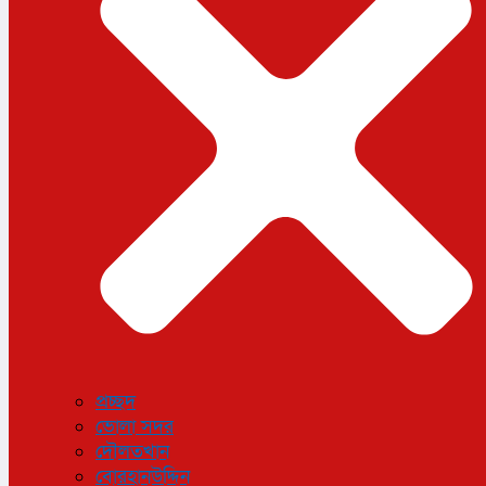
ধর্ম
লাইফস্টাইল
সোশ্যাল মিডিয়া
বিজ্ঞান ও প্রযুক্তি
আরও
বিনোদন
বিশেষ প্রতিবেদন
শেয়ার বাজার
বিচিত্র সংবাদ
সাক্ষাৎকার
সড়ক দুর্ঘটনা
অপরাধ
প্রচ্ছদ
ভোলা সদর
দৌলতখান
বোরহানউদ্দিন